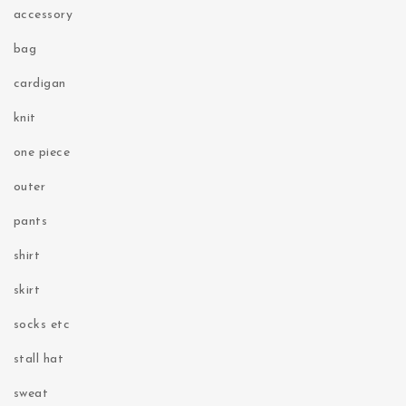
accessory
bag
cardigan
knit
one piece
outer
pants
shirt
skirt
socks etc
stall hat
sweat