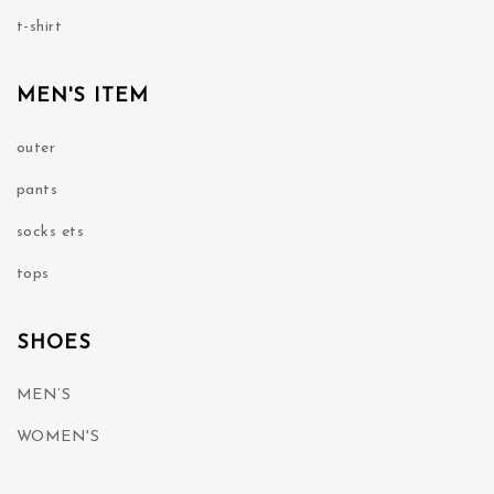
t-shirt
MEN'S ITEM
outer
pants
socks ets
tops
SHOES
MEN’S
WOMEN'S