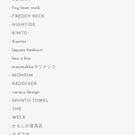
fog linen work
FREDDY RECK
HIGHTIDE
KINTO
Kontex
lapuan kankurit
lino e lina
marimekkoマリメッコ
MOHEIM
REDECKER
sarasa design
SHINTO TOWEL
THE
WECK
かもしか道具店
タダフサ