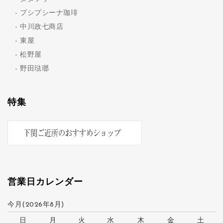
プシプシーナ珈琲
中川政七商店
東屋
松野屋
野田琺瑯
特集
営業日カレンダー
今月(2026年8月)
日
月
火
水
木
金
土