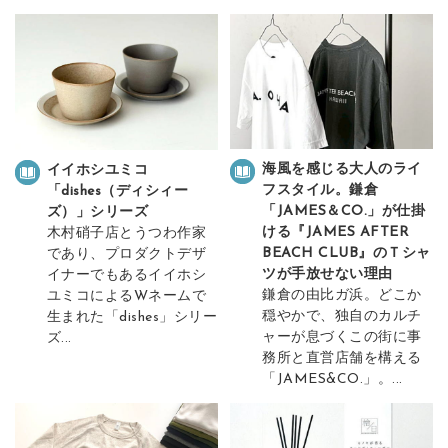
海風を感じる大人のライ
イイホシユミコ
フスタイル。鎌倉
「dishes（ディシィー
「JAMES＆CO.」が仕掛
ズ）」シリーズ
ける『JAMES AFTER
木村硝子店とうつわ作家
BEACH CLUB』のＴシャ
であり、プロダクトデザ
ツが手放せない理由
イナーでもあるイイホシ
鎌倉の由比ガ浜。どこか
ユミコによるWネームで
穏やかで、独自のカルチ
生まれた「dishes」シリー
ャーが息づくこの街に事
ズ...
務所と直営店舗を構える
「JAMES&CO.」。...