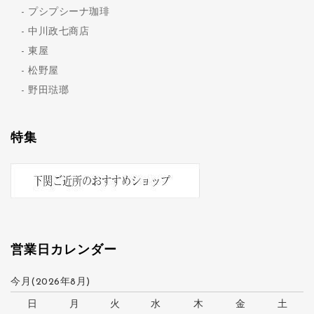
プシプシーナ珈琲
中川政七商店
東屋
松野屋
野田琺瑯
特集
営業日カレンダー
今月(2026年8月)
日
月
火
水
木
金
土