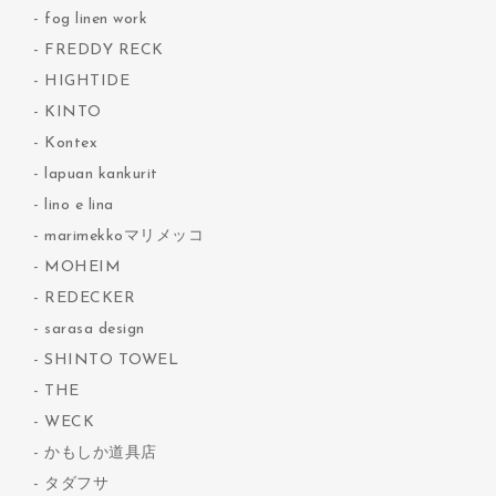
fog linen work
FREDDY RECK
HIGHTIDE
KINTO
Kontex
lapuan kankurit
lino e lina
marimekkoマリメッコ
MOHEIM
REDECKER
sarasa design
SHINTO TOWEL
THE
WECK
かもしか道具店
タダフサ