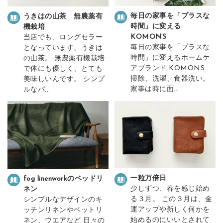
毎日の家事を「プラスな
うきはの山茶 無農薬有
時間」に変える
機栽培
KOMONS
当店でも、ロングセラー
毎日の家事を「プラスな
となっています、うきは
時間」に変えるホームケ
の山茶。 無農薬有機栽培
アブランド KOMONS
で体にも優しく、とても
掃除、洗濯、食器洗い。
美味しいんです。 シンプ
家事は時に面...
ルなパ...
一粒万倍日
fog linenworkのベッドリ
少しずつ、春を感じ始め
ネン
る３月。 この３月は、金
シンプルなデザインのキ
運アップや新しく何かを
ッチンリネンやベットリ
始めるのにいいとされて
ネン、ウエアなど 日々の