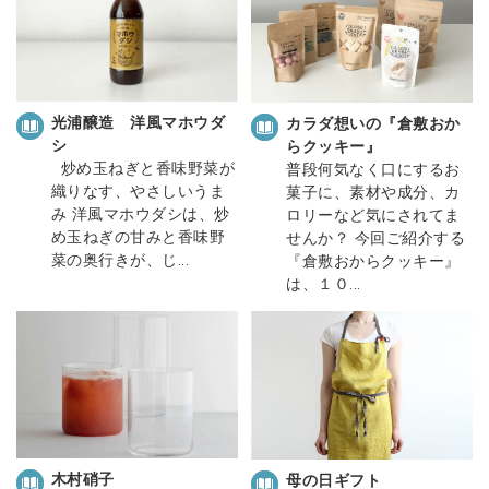
光浦醸造 洋風マホウダ
カラダ想いの『倉敷おか
シ
らクッキー』
炒め玉ねぎと香味野菜が
普段何気なく口にするお
織りなす、やさしいうま
菓子に、素材や成分、カ
み 洋風マホウダシは、炒
ロリーなど気にされてま
め玉ねぎの甘みと香味野
せんか？ 今回ご紹介する
菜の奥行きが、じ...
『倉敷おからクッキー』
は、１０...
木村硝子
母の日ギフト