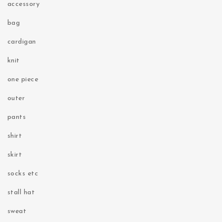
accessory
bag
cardigan
knit
one piece
outer
pants
shirt
skirt
socks etc
stall hat
sweat