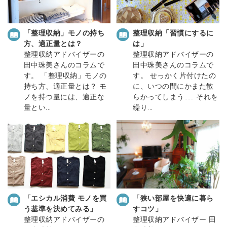
「整理収納」モノの持ち
整理収納「習慣にするに
方、適正量とは？
は」
整理収納アドバイザーの
整理収納アドバイザーの
田中珠美さんのコラムで
田中珠美さんのコラムで
す。 「整理収納」モノの
す。 せっかく片付けたの
持ち方、適正量とは？ モ
に、いつの間にかまた散
ノを持つ量には、適正な
らかってしまう…… それを
量とい...
繰り...
「狭い部屋を快適に暮ら
「エシカル消費 モノを買
すコツ」
う基準を決めてみる」
整理収納アドバイザー 田
整理収納アドバイザーの