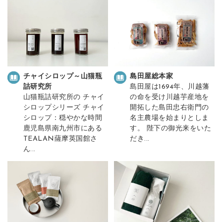
チャイシロップ～山猫瓶
島田屋総本家
詰研究所
島田屋は1694年、川越藩
山猫瓶詰研究所の チャイ
の命を受け川越芋産地を
シロップシリーズ チャイ
開拓した島田忠右衛門の
シロップ：穏やかな時間
名主農場を始まりとしま
鹿児島県南九州市にある
す。 陛下の御光来をいた
TEALAN薩摩英国館さ
だき...
ん...