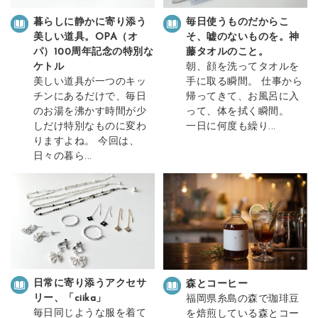
毎日使うものだからこ
暮らしに静かに寄り添う
そ、嘘のないものを。神
美しい道具。OPA（オ
藤タオルのこと。
パ）100周年記念の特別な
朝、顔を洗ってタオルを
ケトル
手に取る瞬間。 仕事から
美しい道具が一つのキッ
帰ってきて、お風呂に入
チンにあるだけで、毎日
って、体を拭く瞬間。
のお湯を沸かす時間が少
一日に何度も繰り...
しだけ特別なものに変わ
りますよね。 今回は、
日々の暮ら...
日常に寄り添うアクセサ
森とコーヒー
リー、「ciika」
福岡県糸島の森で珈琲豆
毎日同じような服を着て
を焙煎している森とコー