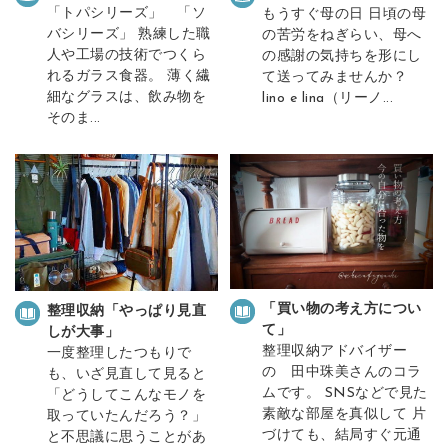
「トパシリーズ」 「ソ
もうすぐ母の日 日頃の母
バシリーズ」 熟練した職
の苦労をねぎらい、母へ
人や工場の技術でつくら
の感謝の気持ちを形にし
れるガラス食器。 薄く繊
て送ってみませんか？
細なグラスは、飲み物を
lino e lina（リーノ...
そのま...
「買い物の考え方につい
整理収納「やっぱり見直
て」
しが大事」
整理収納アドバイザー
一度整理したつもりで
の 田中珠美さんのコラ
も、いざ見直して見ると
ムです。 SNSなどで見た
「どうしてこんなモノを
素敵な部屋を真似して 片
取っていたんだろう？」
づけても、結局すぐ元通
と不思議に思うことがあ