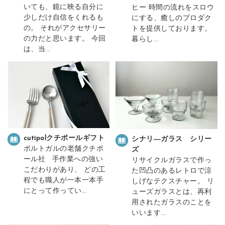
いても、鏡に映る自分に
ヒー 時間の流れをスロウ
少しだけ自信をくれるも
にする、癒しのプロダク
の。 それがアクセサリー
トを提供しております。
の力だと思います。 今回
暮らし...
は、当...
cutipolクチポールギフト
シナリ―ガラス シリー
ポルトガルの老舗クチポ
ズ
ール社 手作業への強い
リサイクルガラスで作っ
こだわりがあり、 どの工
た凹凸のあるレトロで涼
程でも職人が一本一本手
しげなテクスチャー。 リ
にとって作ってい...
ューズガラスとは、再利
用されたガラスのことを
いいます...