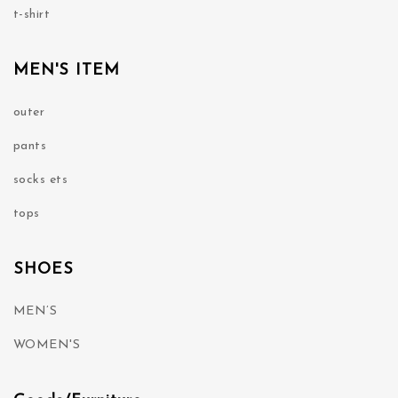
t-shirt
MEN'S ITEM
outer
pants
socks ets
tops
SHOES
MEN’S
WOMEN'S