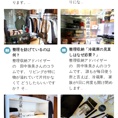
りにな...
ります。...
整理収納「冷蔵庫の見直
整理を妨げているのは
しはなぜ必要？」
何？
整理収納アドバイザー
整理収納アドバイザー
の 田中珠美さんのコラ
の 田中珠美さんのコラ
ムです。 誰もが毎日使う
ムです。 リビングが特に
所と言えば、冷蔵庫。 家
物が溢れていて片付かな
族が1日に何度も開け閉め
くて どうしたらいいです
します...
か？ そ...