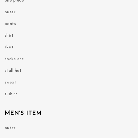
one piece
outer
pants
shirt
skirt
socks etc
stall hat
sweat
t-shirt
MEN'S ITEM
outer