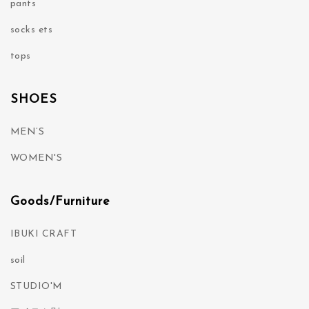
pants
socks ets
tops
SHOES
MEN’S
WOMEN'S
Goods/Furniture
IBUKI CRAFT
soil
STUDIO'M