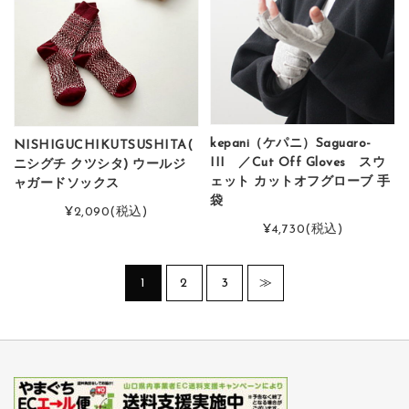
kepani（ケパニ）Saguaro-
NISHIGUCHIKUTSUSHITA(
III ／Cut Off Gloves スウ
ニシグチ クツシタ) ウールジ
ェット カットオフグローブ 手
ャガードソックス
袋
¥2,090
(税込)
¥4,730
(税込)
1
2
3
≫