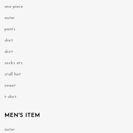
one piece
outer
pants
shirt
skirt
socks etc
stall hat
sweat
t-shirt
MEN'S ITEM
outer