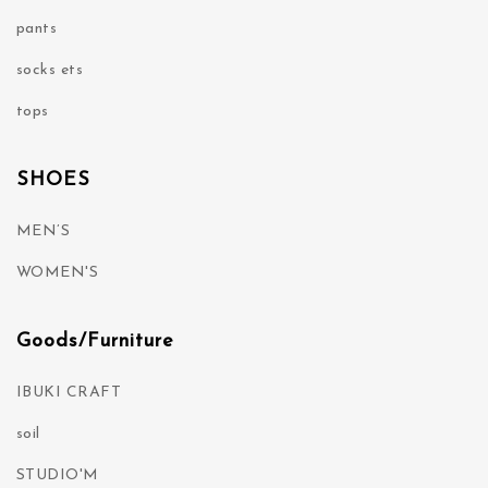
pants
socks ets
tops
SHOES
MEN’S
WOMEN'S
Goods/Furniture
IBUKI CRAFT
soil
STUDIO'M