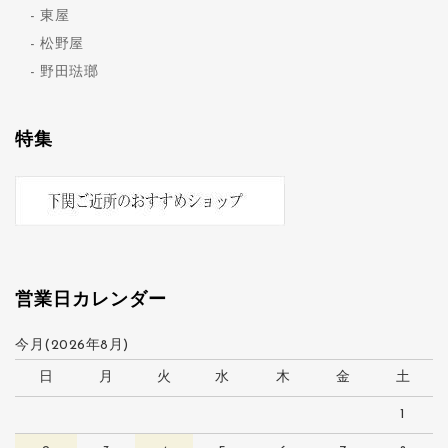
東屋
松野屋
野田琺瑯
特集
営業日カレンダー
今月(2026年8月)
日
月
火
水
木
金
土
1