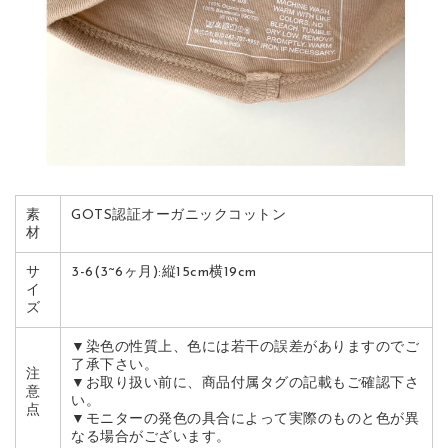
素
GOTS認証オーガニックコットン
材
サ
3-6(3~6ヶ月):縦15cm横19cm
イ
ズ
▼染色の性質上、色には若干の誤差がありますのでご
了承下さい。
注
▼お取り扱い前に、商品付属タグの記載もご確認下さ
意
い。
点
▼モニターの発色の具合によって実際のものと色が異
なる場合がございます。