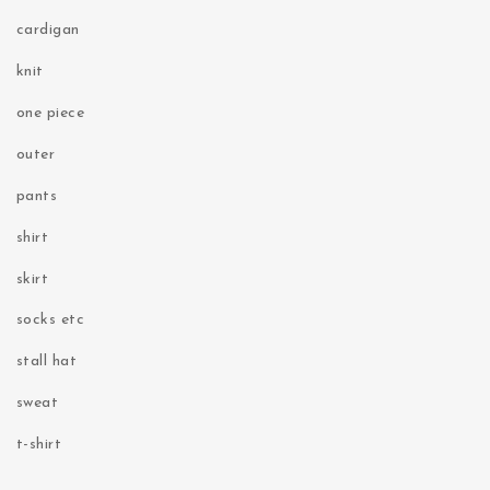
cardigan
knit
one piece
outer
pants
shirt
skirt
socks etc
stall hat
sweat
t-shirt