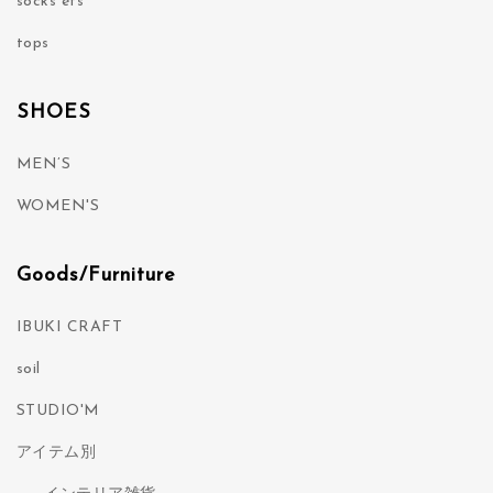
socks ets
tops
SHOES
MEN’S
WOMEN'S
Goods/Furniture
IBUKI CRAFT
soil
STUDIO'M
アイテム別