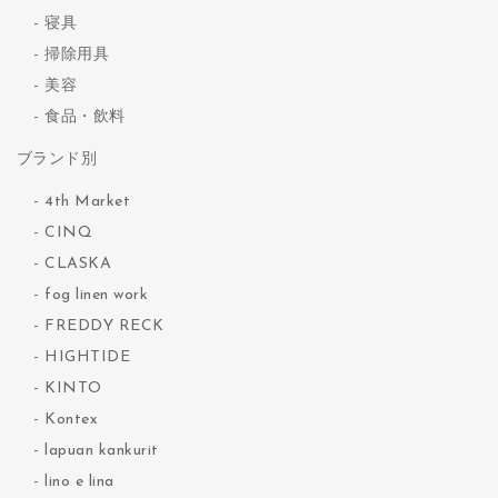
寝具
掃除用具
美容
食品・飲料
ブランド別
4th Market
CINQ
CLASKA
fog linen work
FREDDY RECK
HIGHTIDE
KINTO
Kontex
lapuan kankurit
lino e lina