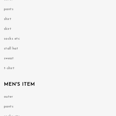
pants
shirt
skirt
socks etc
stall hat
sweat
t-shirt
MEN'S ITEM
outer
pants