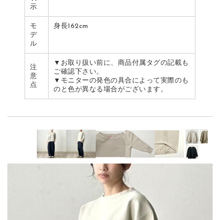
示
モ
身長162cm
デ
ル
▼お取り扱い前に、商品付属タグの記載も
注
ご確認下さい。
意
▼モニターの発色の具合によって実際のも
点
のと色が異なる場合がございます。