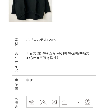
素
ポリエステル100%
材
実
F:着丈(前)58(後ろ)69身幅59肩幅51袖丈
寸
48(cm)(平置き採寸)
サ
イ
ズ
生
中国
産
国
洗
濯
表