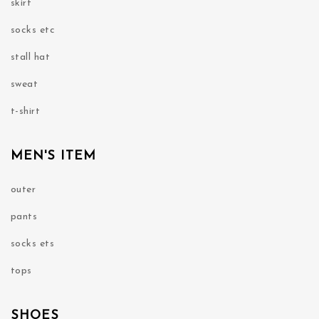
skirt
socks etc
stall hat
sweat
t-shirt
MEN'S ITEM
outer
pants
socks ets
tops
SHOES