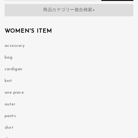
商品カテゴリー複合検索>
WOMEN'S ITEM
accessory
bag
cardigan
knit
one piece
outer
pants
shirt