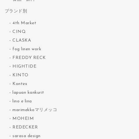
ブランド別
4th Market
CINQ
CLASKA
fog linen work
FREDDY RECK
HIGHTIDE
KINTO
Kontex
lapuan kankurit
lino e lina
marimekkoマリメッコ
MOHEIM
REDECKER
sarasa design