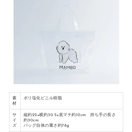
素
ポリ塩化ビニル樹脂
材
サ
縦約22×横約30.5×底マチ約10cm 持ち手の長さ
イ
約30cm
ズ
バッグ自体の重さ約78g