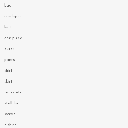
bag
cardigan
knit
one piece
outer
pants
shirt
skirt
socks etc
stall hat
sweat
t-shirt