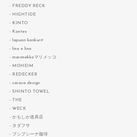
FREDDY RECK
HIGHTIDE
KINTO
Kontex
lapuan kankurit
lino e lina
marimekkoマリメッコ
MOHEIM
REDECKER
sarasa design
SHINTO TOWEL
THE
WECK
かもしか道具店
タダフサ
プシプシーナ珈琲