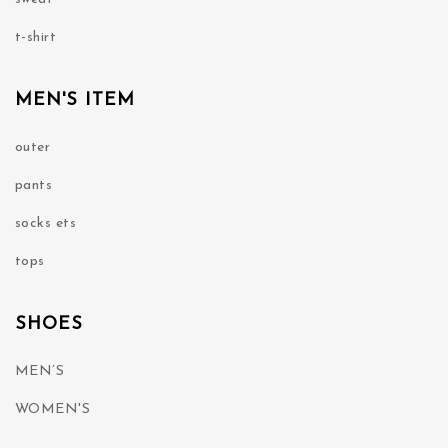
t-shirt
MEN'S ITEM
outer
pants
socks ets
tops
SHOES
MEN’S
WOMEN'S