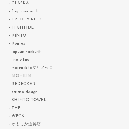
CLASKA
fog linen work
FREDDY RECK
HIGHTIDE
KINTO
Kontex
lapuan kankurit
lino e lina
marimekkoマリメッコ
MOHEIM
REDECKER
sarasa design
SHINTO TOWEL
THE
WECK
かもしか道具店