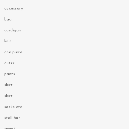
accessory
bag
cardigan
knit
one piece
outer
pants
shirt
skirt
socks etc
stall hat
sweat