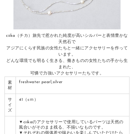
ciika（チカ）旅先で惹かれた純度が高いシルバーと表情豊かな
天然石で
アジアにくらす民族の女性たちと一緒にアクセサリーを作って
います。
どんな環境でも明るく生きる、働きものの女性たちの手から生
まれた、
可憐で力強いアクセサリーたちです。
freshwater pearl,silver
素
材
サ
41（cｍ）
イ
ズ
▼ciikaのアクセサリーで使用しているパーツは天然の
風合いがそのまま残る、不揃いなものです。
▼それぞれの個体差や味わいを楽しんでいただけたら