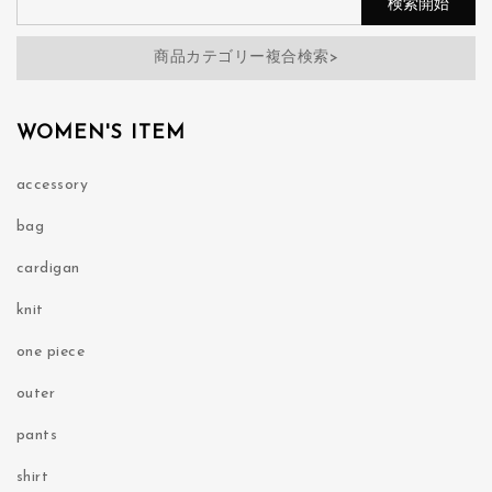
商品カテゴリー複合検索>
WOMEN'S ITEM
accessory
bag
cardigan
knit
one piece
outer
pants
shirt