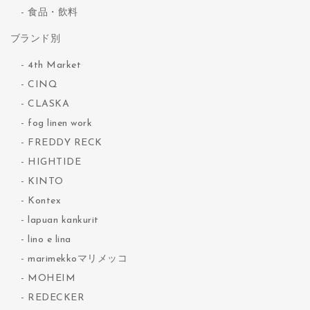
食品・飲料
ブランド別
4th Market
CINQ
CLASKA
fog linen work
FREDDY RECK
HIGHTIDE
KINTO
Kontex
lapuan kankurit
lino e lina
marimekkoマリメッコ
MOHEIM
REDECKER