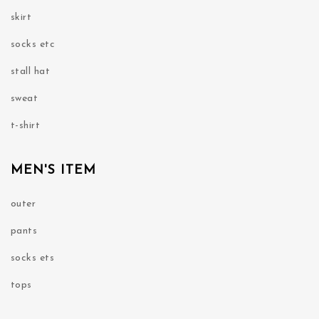
skirt
socks etc
stall hat
sweat
t-shirt
MEN'S ITEM
outer
pants
socks ets
tops