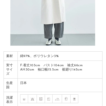
素材
綿97%、ポリウレタン3%
実寸
F:着丈103cm バスト104cm 袖丈66cm
サイ
AH30cm 袖口幅15.5cm 裾廻り145cm
ズ
生産
日本
国
洗濯
表示