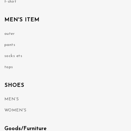
t-shirt
MEN'S ITEM
outer
pants
socks ets
tops
SHOES
MEN’S
WOMEN'S
Goods/Furniture