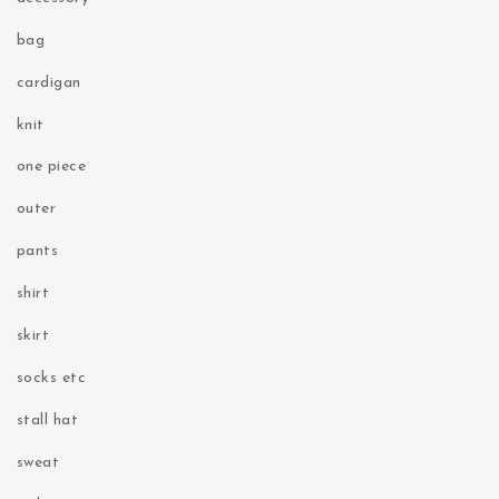
bag
cardigan
knit
one piece
outer
pants
shirt
skirt
socks etc
stall hat
sweat