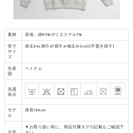
素材
表地：綿93%ポリエステル7%
実寸
身丈64c身巾47肩巾41袖丈61(cm)(平置き採寸)
サイ
ズ
生産
ベトナム
国
洗濯
表示
モデ
身長166cm
ル
▼お取り扱い前に、商品付属タグの記載もご確認下
注意
さい。