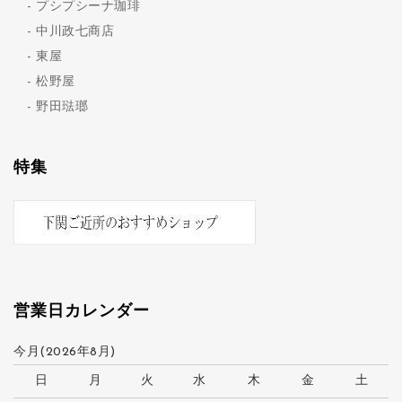
プシプシーナ珈琲
中川政七商店
東屋
松野屋
野田琺瑯
特集
営業日カレンダー
今月(2026年8月)
日
月
火
水
木
金
土