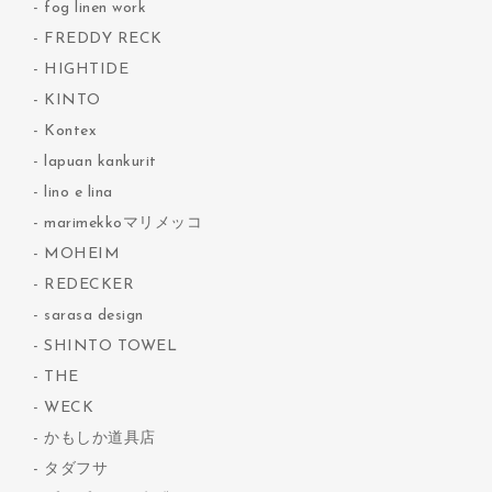
fog linen work
FREDDY RECK
HIGHTIDE
KINTO
Kontex
lapuan kankurit
lino e lina
marimekkoマリメッコ
MOHEIM
REDECKER
sarasa design
SHINTO TOWEL
THE
WECK
かもしか道具店
タダフサ