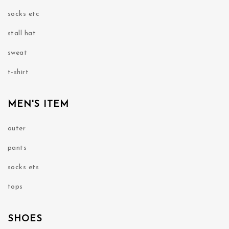
socks etc
stall hat
sweat
t-shirt
MEN'S ITEM
outer
pants
socks ets
tops
SHOES