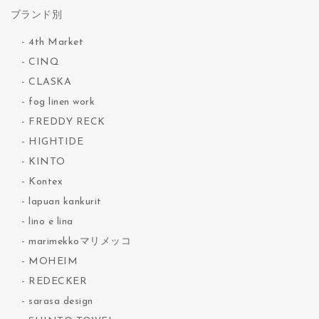
ブランド別
4th Market
CINQ
CLASKA
fog linen work
FREDDY RECK
HIGHTIDE
KINTO
Kontex
lapuan kankurit
lino e lina
marimekkoマリメッコ
MOHEIM
REDECKER
sarasa design