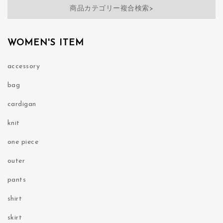
商品カテゴリー複合検索>
WOMEN'S ITEM
accessory
bag
cardigan
knit
one piece
outer
pants
shirt
skirt