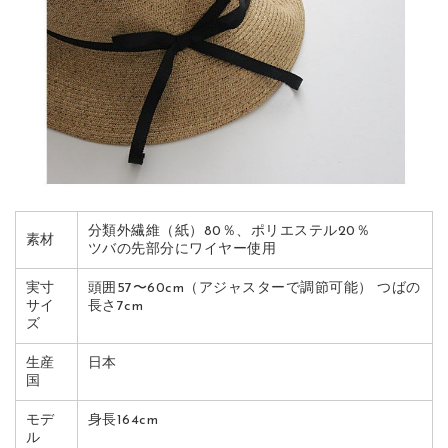
分類外繊維（紙）80％、ポリエステル20％
素材
ツバの先部分にワイヤー使用
実寸
頭囲57〜60cm（アジャスターで調節可能） つばの
サイ
長さ7cm
ズ
生産
日本
国
モデ
身長164cm
ル