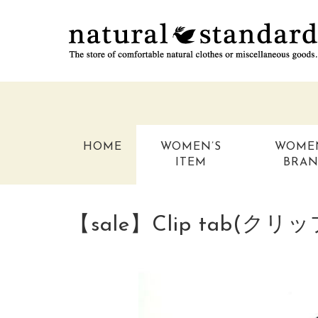
HOME
WOMEN’S
WOME
ITEM
BRA
【sale】Clip tab