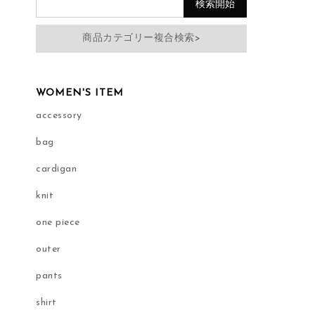
商品カテゴリー複合検索>
WOMEN'S ITEM
accessory
bag
cardigan
knit
one piece
outer
pants
shirt