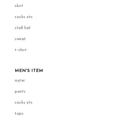
skirt
socks etc
stall hat
sweat
t-shirt
MEN'S ITEM
outer
pants
socks ets
tops