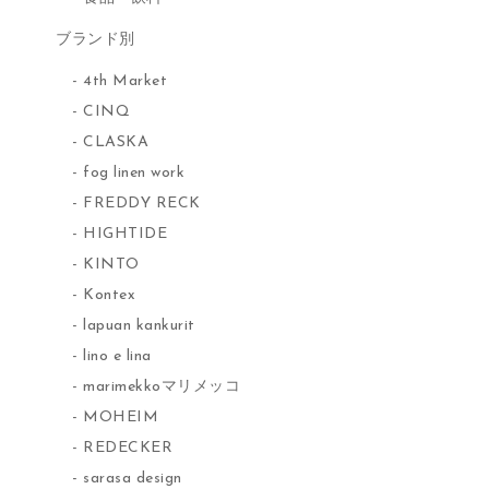
ブランド別
4th Market
CINQ
CLASKA
fog linen work
FREDDY RECK
HIGHTIDE
KINTO
Kontex
lapuan kankurit
lino e lina
marimekkoマリメッコ
MOHEIM
REDECKER
sarasa design