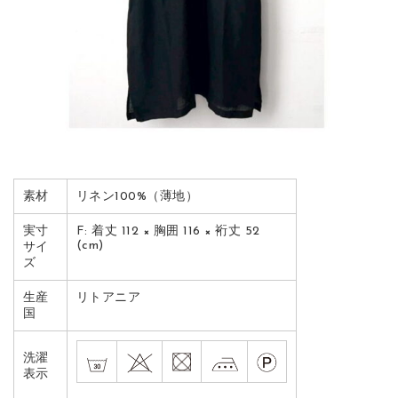
素材
リネン100%（薄地）
実寸
F: 着丈 112 × 胸囲 116 × 裄丈 52
(cm)
サイ
ズ
生産
リトアニア
国
洗濯
表示