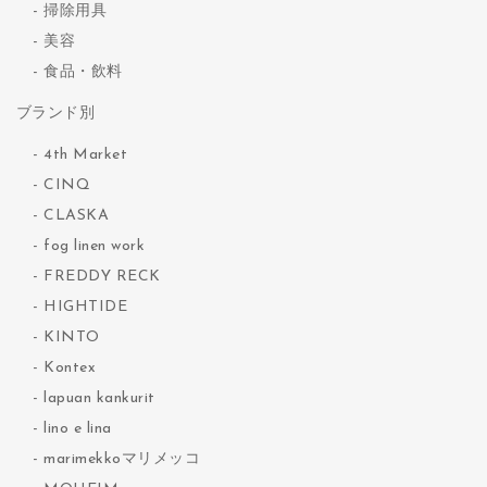
掃除用具
美容
食品・飲料
ブランド別
4th Market
CINQ
CLASKA
fog linen work
FREDDY RECK
HIGHTIDE
KINTO
Kontex
lapuan kankurit
lino e lina
marimekkoマリメッコ