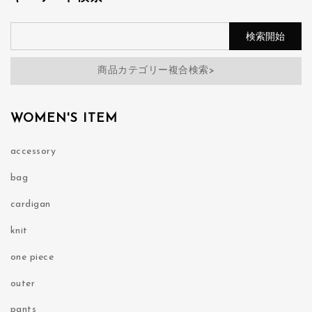
商品カテゴリー複合検索>
WOMEN'S ITEM
accessory
bag
cardigan
knit
one piece
outer
pants