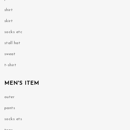
shirt
skirt
socks etc
stall hat
sweat
t-shirt
MEN'S ITEM
outer
pants
socks ets