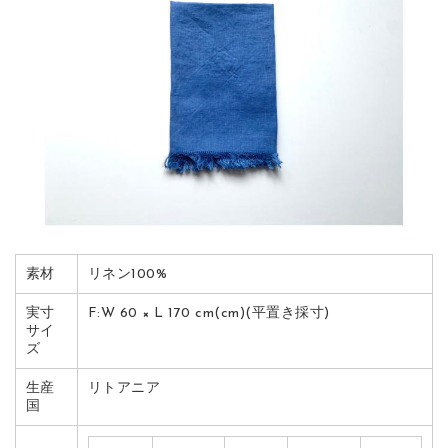
素材
リネン100%
実寸
F:W 60 × L 170 cm(cm)(平置き採寸)
サイ
ズ
生産
リトアニア
国