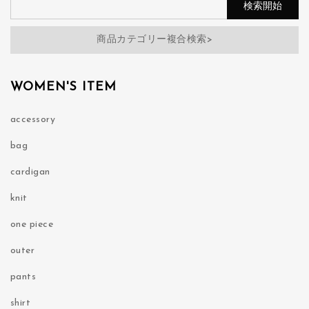
商品カテゴリー複合検索>
WOMEN'S ITEM
accessory
bag
cardigan
knit
one piece
outer
pants
shirt