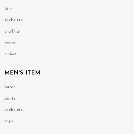
skirt
socks etc
stall hat
sweat
t-shirt
MEN'S ITEM
outer
pants
socks ets
tops