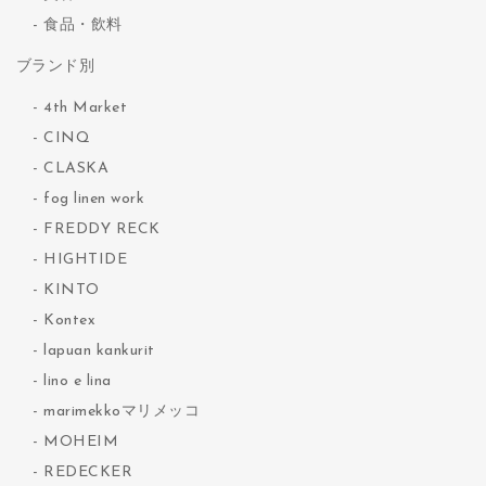
食品・飲料
ブランド別
4th Market
CINQ
CLASKA
fog linen work
FREDDY RECK
HIGHTIDE
KINTO
Kontex
lapuan kankurit
lino e lina
marimekkoマリメッコ
MOHEIM
REDECKER