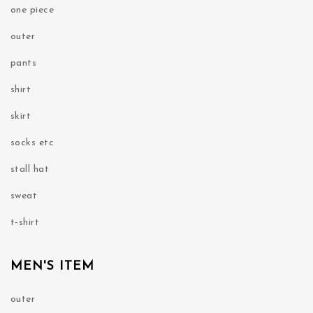
one piece
outer
pants
shirt
skirt
socks etc
stall hat
sweat
t-shirt
MEN'S ITEM
outer