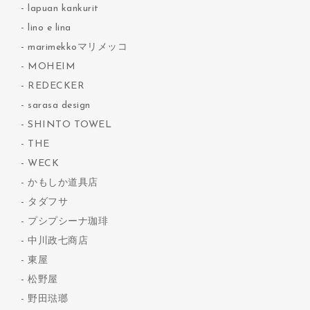
lapuan kankurit
lino e lina
marimekkoマリメッコ
MOHEIM
REDECKER
sarasa design
SHINTO TOWEL
THE
WECK
かもしか道具店
タダフサ
プシプシーナ珈琲
中川政七商店
東屋
松野屋
野田琺瑯