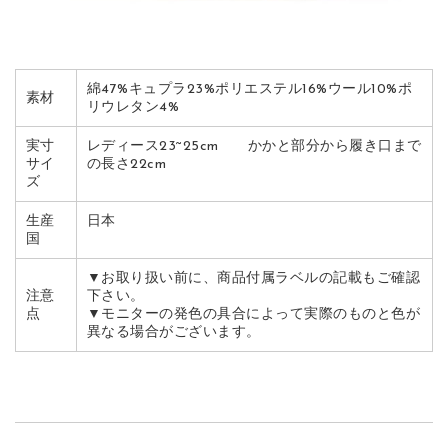
綿47%キュプラ23%ポリエステル16%ウール10%ポ
素材
リウレタン4%
実寸
レディース23~25cm かかと部分から履き口まで
サイ
の長さ22cm
ズ
生産
日本
国
▼お取り扱い前に、商品付属ラベルの記載もご確認
注意
下さい。
点
▼モニターの発色の具合によって実際のものと色が
異なる場合がございます。