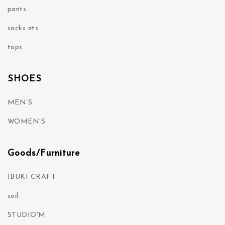
pants
socks ets
tops
SHOES
MEN’S
WOMEN'S
Goods/Furniture
IBUKI CRAFT
soil
STUDIO'M