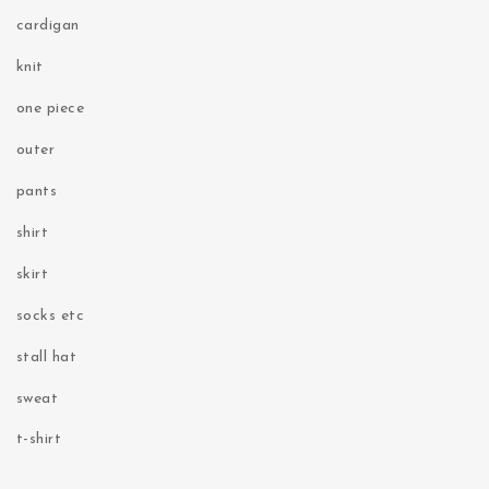
cardigan
knit
one piece
outer
pants
shirt
skirt
socks etc
stall hat
sweat
t-shirt