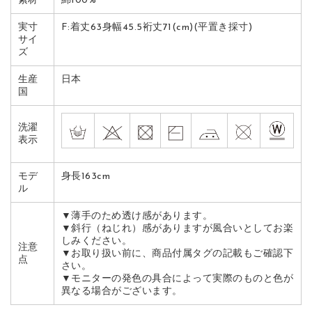
素材
綿100%
実寸
F:着丈63身幅45.5裄丈71(cm)(平置き採寸)
サイ
ズ
生産
日本
国
洗濯
表示
モデ
身長163cm
ル
▼薄手のため透け感があります。
▼斜行（ねじれ）感がありますが風合いとしてお楽
しみください。
注意
▼お取り扱い前に、商品付属タグの記載もご確認下
点
さい。
▼モニターの発色の具合によって実際のものと色が
異なる場合がございます。