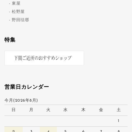
東屋
松野屋
野田琺瑯
特集
営業日カレンダー
今月(2026年8月)
日
月
火
水
木
金
土
1
2
3
4
5
6
7
8