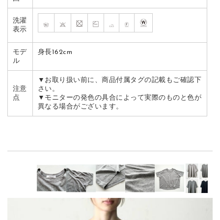
洗濯
表示
モデ
身長162cm
ル
▼お取り扱い前に、商品付属タグの記載もご確認下
注意
さい。
点
▼モニターの発色の具合によって実際のものと色が
異なる場合がございます。