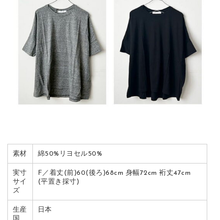
素材
綿50%リヨセル50%
実寸
F／着丈(前)60(後ろ)68cm 身幅72cm 裄丈47cm
サイ
(平置き採寸)
ズ
生産
日本
国