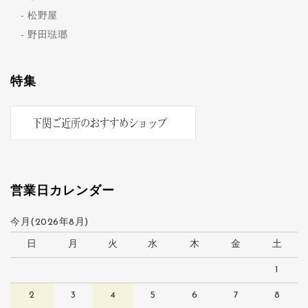
松野屋
野田琺瑯
特集
営業日カレンダー
今月(2026年8月)
日
月
火
水
木
金
土
1
2
3
4
5
6
7
8