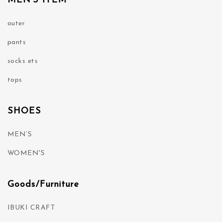
MEN'S ITEM
outer
pants
socks ets
tops
SHOES
MEN’S
WOMEN'S
Goods/Furniture
IBUKI CRAFT