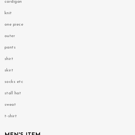
cardigan
knit
one piece
outer
pants
shirt
skirt
socks etc
stall hat
sweat
t-shirt