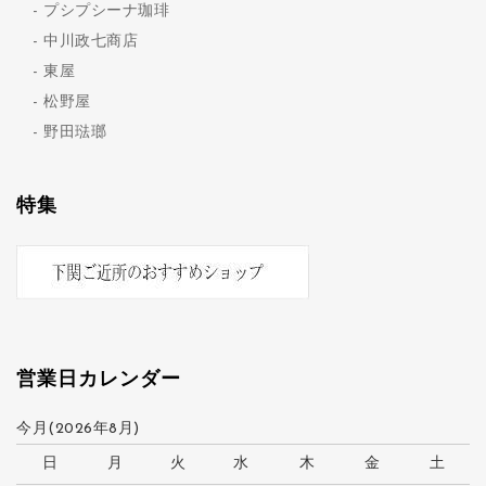
プシプシーナ珈琲
中川政七商店
東屋
松野屋
野田琺瑯
特集
営業日カレンダー
今月(2026年8月)
日
月
火
水
木
金
土