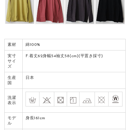
素材
綿100%
実寸
F:着丈62身幅54袖丈58(cm)(平置き採寸)
サイ
ズ
生産
日本
国
洗濯
表示
モデ
身長161cm
ル