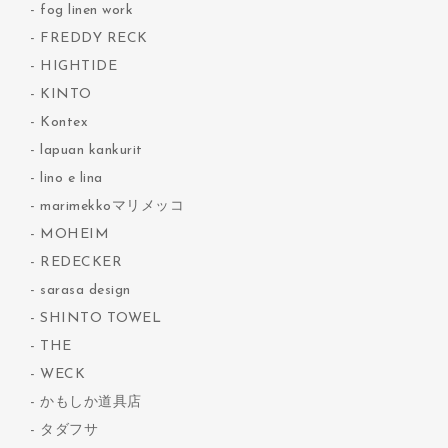
fog linen work
FREDDY RECK
HIGHTIDE
KINTO
Kontex
lapuan kankurit
lino e lina
marimekkoマリメッコ
MOHEIM
REDECKER
sarasa design
SHINTO TOWEL
THE
WECK
かもしか道具店
タダフサ