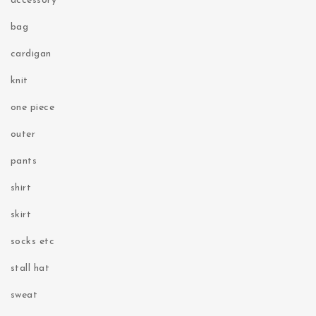
accessory
bag
cardigan
knit
one piece
outer
pants
shirt
skirt
socks etc
stall hat
sweat