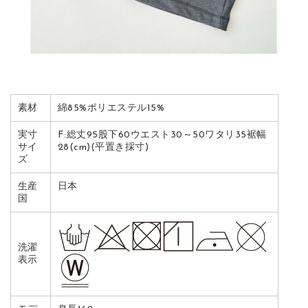
素材
綿85%ポリエステル15%
実寸
F:総丈95股下60ウエスト30～50ワタリ35裾幅
サイ
28(cm)(平置き採寸)
ズ
生産
日本
国
洗濯
表示