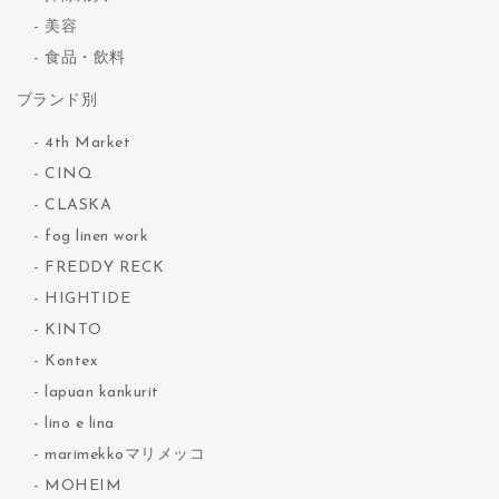
美容
食品・飲料
ブランド別
4th Market
CINQ
CLASKA
fog linen work
FREDDY RECK
HIGHTIDE
KINTO
Kontex
lapuan kankurit
lino e lina
marimekkoマリメッコ
MOHEIM