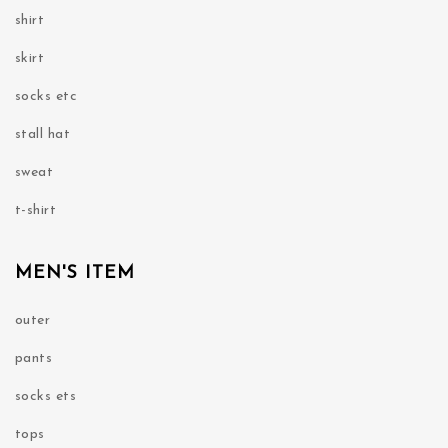
shirt
skirt
socks etc
stall hat
sweat
t-shirt
MEN'S ITEM
outer
pants
socks ets
tops