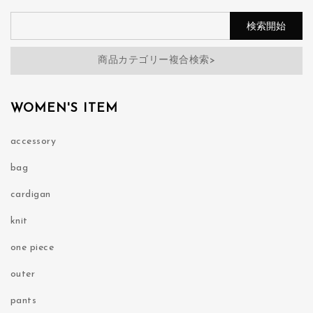
商品カテゴリー複合検索>
WOMEN'S ITEM
accessory
bag
cardigan
knit
one piece
outer
pants