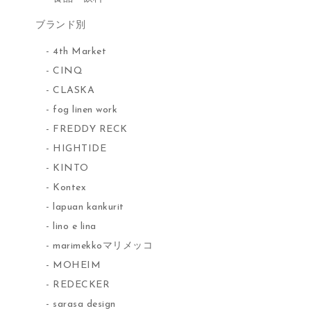
ブランド別
4th Market
CINQ
CLASKA
fog linen work
FREDDY RECK
HIGHTIDE
KINTO
Kontex
lapuan kankurit
lino e lina
marimekkoマリメッコ
MOHEIM
REDECKER
sarasa design