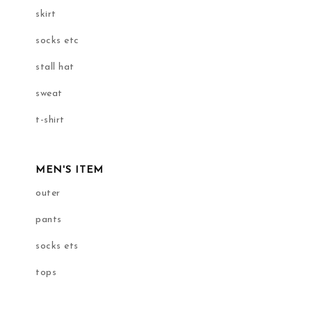
skirt
socks etc
stall hat
sweat
t-shirt
MEN'S ITEM
outer
pants
socks ets
tops