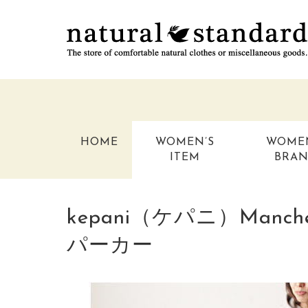
HOME
WOMEN’S
WOME
ITEM
BRA
kepani（ケパニ）Man
パーカー