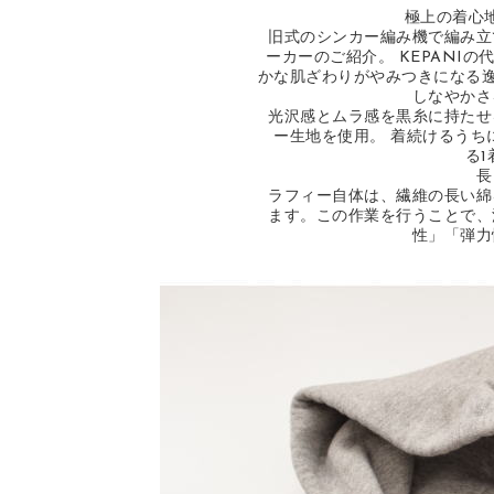
極上の着心
旧式のシンカー編み機で編み立
ーカーのご紹介。 KEPANI
かな肌ざわりがやみつきになる逸
しなやかさ
光沢感とムラ感を黒糸に持たせ
ー生地を使用。 着続けるうち
る
長
ラフィー自体は、繊維の長い綿
ます。この作業を行うことで、
性」「弾力