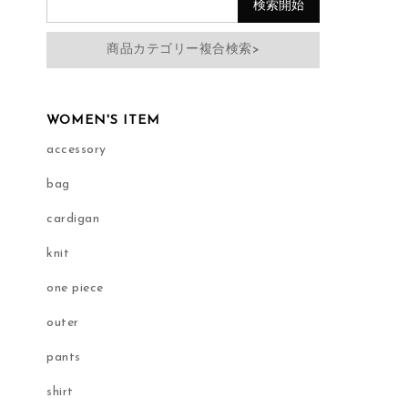
商品カテゴリー複合検索>
WOMEN'S ITEM
accessory
bag
cardigan
knit
one piece
outer
pants
shirt