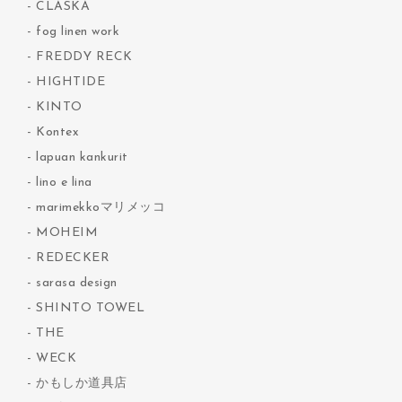
CLASKA
fog linen work
FREDDY RECK
HIGHTIDE
KINTO
Kontex
lapuan kankurit
lino e lina
marimekkoマリメッコ
MOHEIM
REDECKER
sarasa design
SHINTO TOWEL
THE
WECK
かもしか道具店