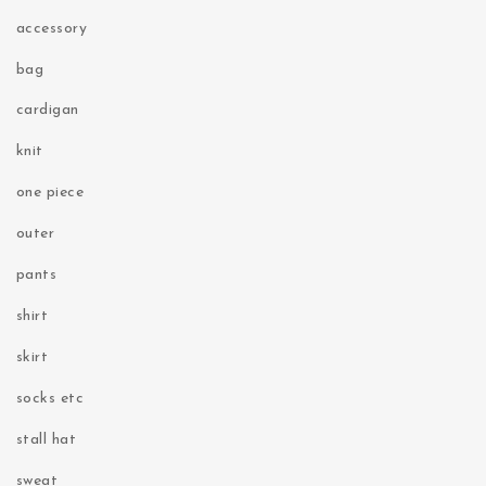
accessory
bag
cardigan
knit
one piece
outer
pants
shirt
skirt
socks etc
stall hat
sweat