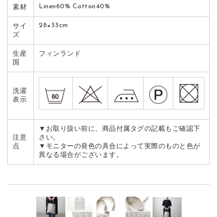
Linen60% Cotton40%
素材
28×33cm
サイ
ズ
生産
フィンランド
国
洗濯
表示
▼お取り扱い前に、商品付属タグの記載もご確認下
注意
さい。
点
▼モニターの発色の具合によって実際のものと色が
異なる場合がございます。