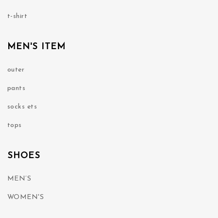
t-shirt
MEN'S ITEM
outer
pants
socks ets
tops
SHOES
MEN’S
WOMEN'S