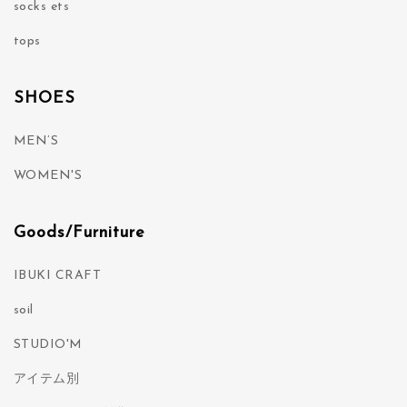
socks ets
tops
SHOES
MEN’S
WOMEN'S
Goods/Furniture
IBUKI CRAFT
soil
STUDIO'M
アイテム別