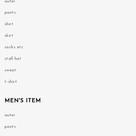
outer
pants
shirt
skirt
socks etc
stall hat
sweat
t-shirt
MEN'S ITEM
outer
pants