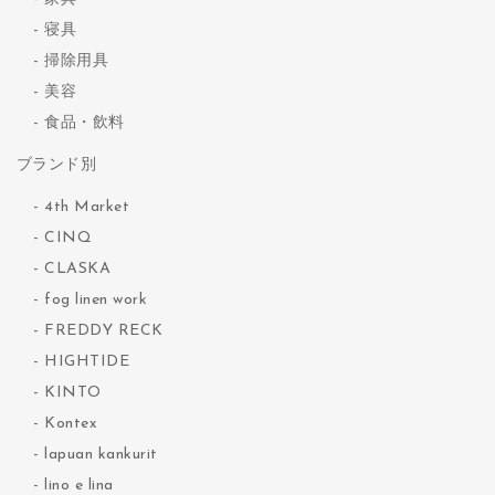
寝具
掃除用具
美容
食品・飲料
ブランド別
4th Market
CINQ
CLASKA
fog linen work
FREDDY RECK
HIGHTIDE
KINTO
Kontex
lapuan kankurit
lino e lina