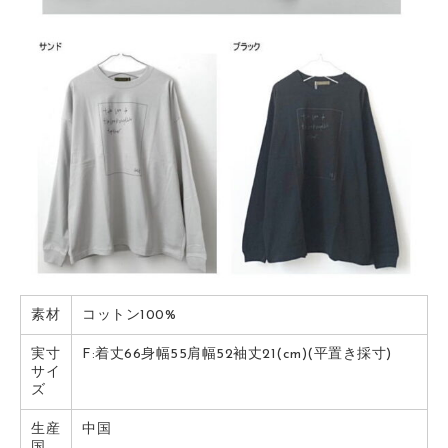
素材
コットン100%
実寸
F:着丈66身幅55肩幅52袖丈21(cm)(平置き採寸)
サイ
ズ
生産
中国
国