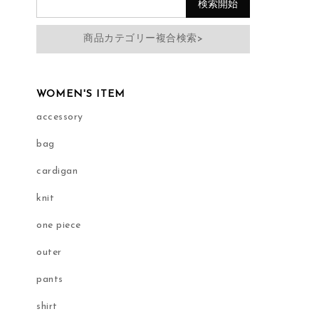
商品カテゴリー複合検索>
WOMEN'S ITEM
accessory
bag
cardigan
knit
one piece
outer
pants
shirt