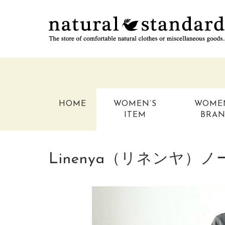
HOME
WOMEN’S
WOME
ITEM
BRA
Linenya（リネンヤ）