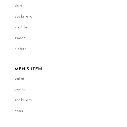
skirt
socks etc
stall hat
sweat
t-shirt
MEN'S ITEM
outer
pants
socks ets
tops