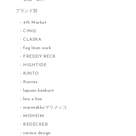
ブランド別
4th Market
CINQ
CLASKA
fog linen work
FREDDY RECK
HIGHTIDE
KINTO
Kontex
lapuan kankurit
lino e lina
marimekkoマリメッコ
MOHEIM
REDECKER
sarasa design