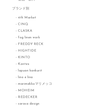
ブランド別
4th Market
CINQ
CLASKA
fog linen work
FREDDY RECK
HIGHTIDE
KINTO
Kontex
lapuan kankurit
lino e lina
marimekkoマリメッコ
MOHEIM
REDECKER
sarasa design