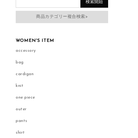
商品カテゴリー複合検索>
WOMEN'S ITEM
accessory
bag
cardigan
knit
one piece
outer
pants
shirt