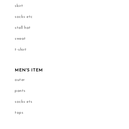
skirt
socks etc
stall hat
sweat
t-shirt
MEN'S ITEM
outer
pants
socks ets
tops