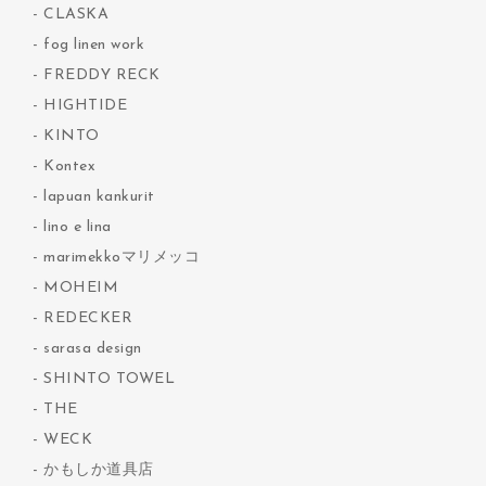
CLASKA
fog linen work
FREDDY RECK
HIGHTIDE
KINTO
Kontex
lapuan kankurit
lino e lina
marimekkoマリメッコ
MOHEIM
REDECKER
sarasa design
SHINTO TOWEL
THE
WECK
かもしか道具店