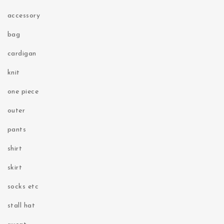
accessory
bag
cardigan
knit
one piece
outer
pants
shirt
skirt
socks etc
stall hat