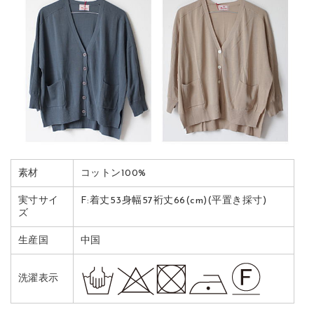
素材
コットン100%
実寸サイ
F:着丈53身幅57裄丈66(cm)(平置き採寸)
ズ
生産国
中国
洗濯表示