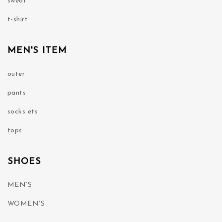
sweat
t-shirt
MEN'S ITEM
outer
pants
socks ets
tops
SHOES
MEN’S
WOMEN'S