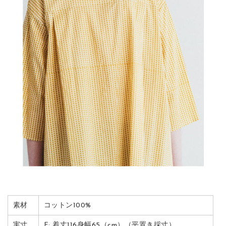
素材
コットン100%
実寸
F: 着丈116身幅65（cm）（平置き採寸）