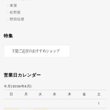
東屋
松野屋
野田琺瑯
特集
営業日カレンダー
今月(2026年8月)
日
月
火
水
木
金
土
1