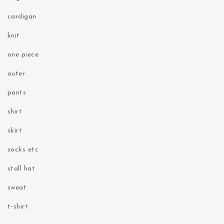
cardigan
knit
one piece
outer
pants
shirt
skirt
socks etc
stall hat
sweat
t-shirt