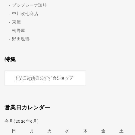
プシプシーナ珈琲
中川政七商店
東屋
松野屋
野田琺瑯
特集
営業日カレンダー
今月(2026年8月)
日
月
火
水
木
金
土