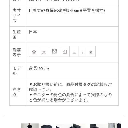
実寸
F:着丈67身幅60肩幅54(cm)(平置き採寸)
サイ
ズ
生産
日本
国
洗濯
表示
モデ
身長162cm
ル
▼お取り扱い前に、商品付属タグの記載もご
注意
確認下さい。
点
▼モニターの発色の具合によって実際のもの
と色が異なる場合がございます。