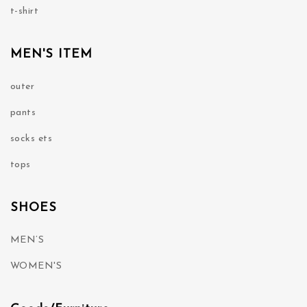
t-shirt
MEN'S ITEM
outer
pants
socks ets
tops
SHOES
MEN’S
WOMEN'S