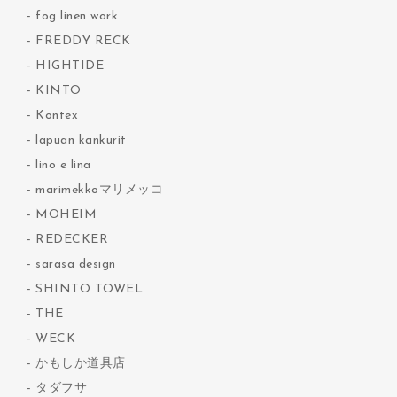
fog linen work
FREDDY RECK
HIGHTIDE
KINTO
Kontex
lapuan kankurit
lino e lina
marimekkoマリメッコ
MOHEIM
REDECKER
sarasa design
SHINTO TOWEL
THE
WECK
かもしか道具店
タダフサ