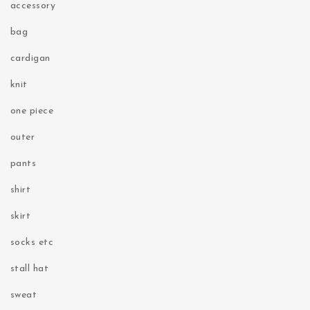
accessory
bag
cardigan
knit
one piece
outer
pants
shirt
skirt
socks etc
stall hat
sweat