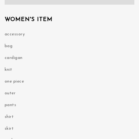
WOMEN'S ITEM
accessory
bag
cardigan
knit
one piece
outer
pants
shirt
skirt