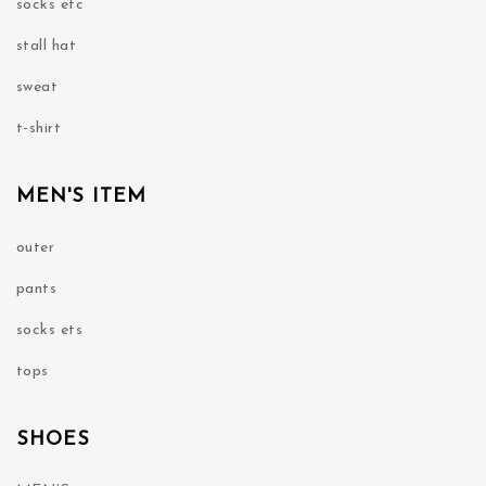
socks etc
stall hat
sweat
t-shirt
MEN'S ITEM
outer
pants
socks ets
tops
SHOES