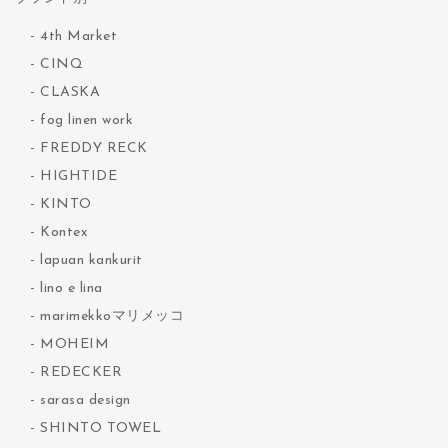
4th Market
CINQ
CLASKA
fog linen work
FREDDY RECK
HIGHTIDE
KINTO
Kontex
lapuan kankurit
lino e lina
marimekkoマリメッコ
MOHEIM
REDECKER
sarasa design
SHINTO TOWEL