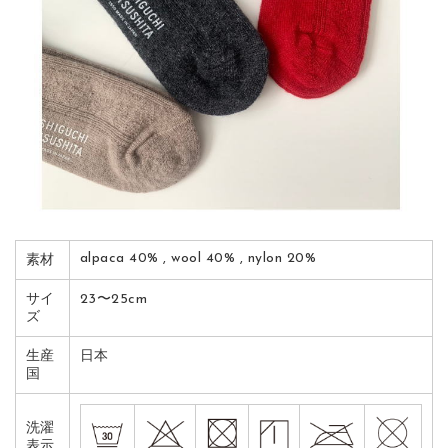
alpaca 40% , wool 40% , nylon 20%
素材
サイ
23〜25cm
ズ
生産
日本
国
洗濯
表示