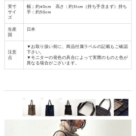
実寸
幅；約40cm 高さ：約51cm（持ち手含まず）持ち
サイ
手：約50cm
ズ
生産
日本
国
▼お取り扱い前に、商品付属ラベルの記載もご確認
注意
下さい。
点
▼モニターの発色の具合によって実際のものと色が
異なる場合がございます。