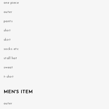
one piece
outer
pants
shirt
skirt
socks etc
stall hat
sweat
t-shirt
MEN'S ITEM
outer