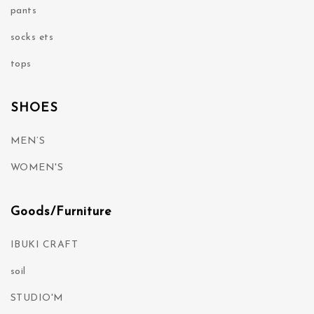
pants
socks ets
tops
SHOES
MEN’S
WOMEN'S
Goods/Furniture
IBUKI CRAFT
soil
STUDIO'M