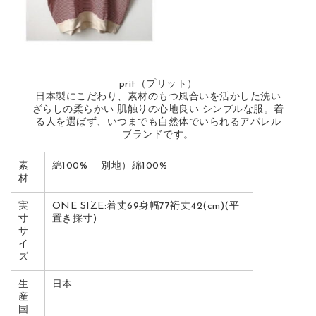
prit（プリット）
日本製にこだわり、素材のもつ風合いを活かした洗い
ざらしの柔らかい 肌触りの心地良い シンプルな服。着
る人を選ばず、いつまでも自然体でいられるアパレル
ブランドです。
素
綿100% 別地）綿100%
材
実
ONE SIZE:着丈69身幅77裄丈42(cm)(平
寸
置き採寸)
サ
イ
ズ
生
日本
産
国