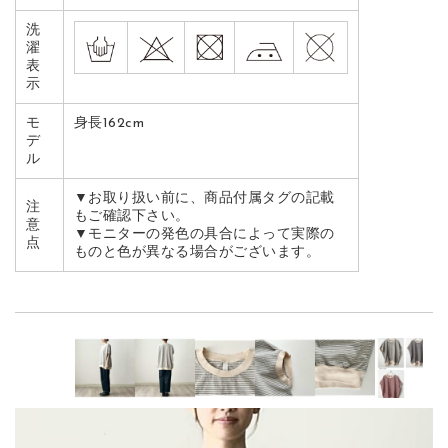
洗
濯
表
示
モ
身長162cm
デ
ル
▼お取り扱い前に、商品付属タグの記載
注
もご確認下さい。
意
▼モニターの発色の具合によって実際の
点
ものと色が異なる場合がございます。