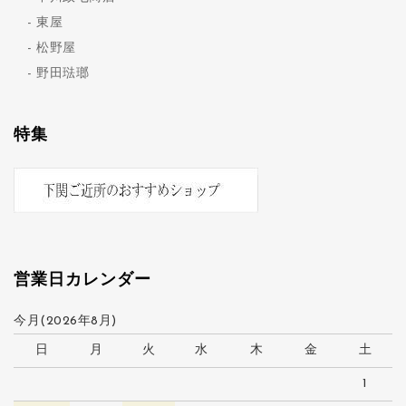
東屋
松野屋
野田琺瑯
特集
営業日カレンダー
今月(2026年8月)
日
月
火
水
木
金
土
1