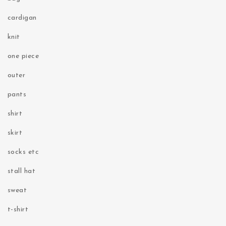
cardigan
knit
one piece
outer
pants
shirt
skirt
socks etc
stall hat
sweat
t-shirt