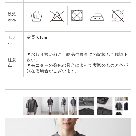
洗濯
表示
モデ
身長161cm
ル
▼お取り扱い前に、商品付属タグの記載もご確認下
注意
さい。
点
▼モニターの発色の具合によって実際のものと色が
異なる場合がございます。