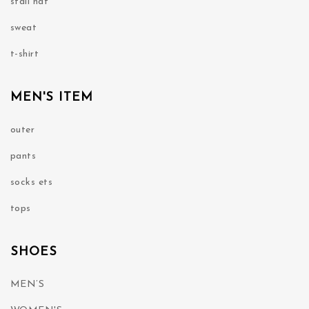
stall hat
sweat
t-shirt
MEN'S ITEM
outer
pants
socks ets
tops
SHOES
MEN’S