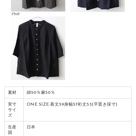
素材
綿50％麻50％
実寸
ONE SIZE:着丈59身幅57裄丈53(平置き採寸)
サイ
ズ
生産
日本
国