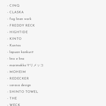
CINQ
CLASKA
fog linen work
FREDDY RECK
HIGHTIDE
KINTO
Kontex
lapuan kankurit
lino e lina
marimekkoマリメッコ
MOHEIM
REDECKER
sarasa design
SHINTO TOWEL
THE
WECK