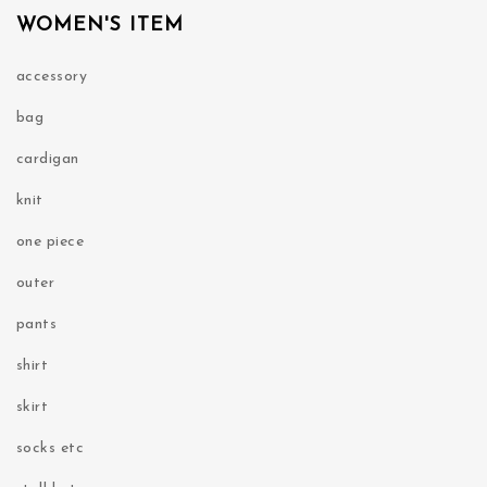
WOMEN'S ITEM
accessory
bag
cardigan
knit
one piece
outer
pants
shirt
skirt
socks etc