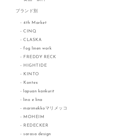
ブランド別
4th Market
CINQ
CLASKA
fog linen work
FREDDY RECK
HIGHTIDE
KINTO
Kontex
lapuan kankurit
lino e lina
marimekkoマリメッコ
MOHEIM
REDECKER
sarasa design