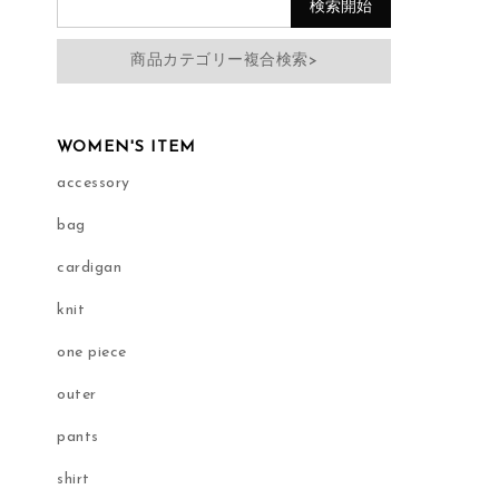
商品カテゴリー複合検索>
WOMEN'S ITEM
accessory
bag
cardigan
knit
one piece
outer
pants
shirt