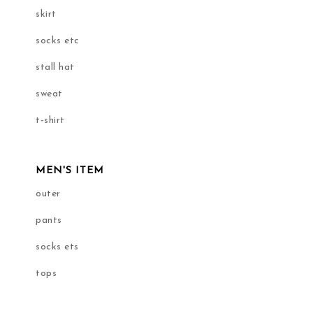
skirt
socks etc
stall hat
sweat
t-shirt
MEN'S ITEM
outer
pants
socks ets
tops