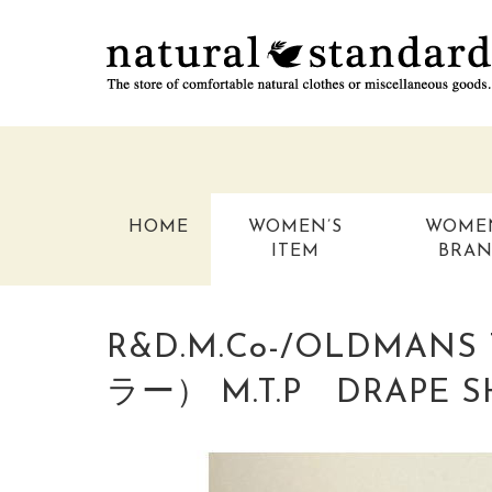
HOME
WOMEN’S
WOME
ITEM
BRA
R&D.M.Co-/OLDMA
ラー） M.T.P DRAPE