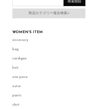
商品カテゴリー複合検索>
WOMEN'S ITEM
accessory
bag
cardigan
knit
one piece
outer
pants
shirt