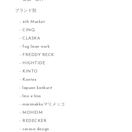
ブランド別
4th Market
CINQ
CLASKA
fog linen work
FREDDY RECK
HIGHTIDE
KINTO
Kontex
lapuan kankurit
lino e lina
marimekkoマリメッコ
MOHEIM
REDECKER
sarasa design