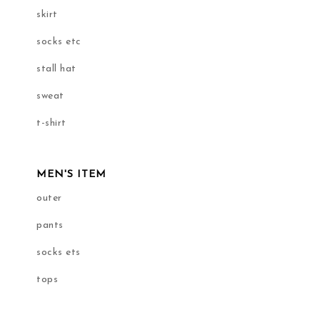
skirt
socks etc
stall hat
sweat
t-shirt
MEN'S ITEM
outer
pants
socks ets
tops