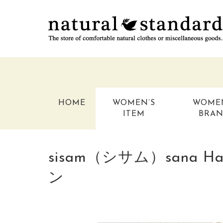
HOME
WOMEN’S
WOME
ITEM
BRA
sisam（シサム）sana 
ン