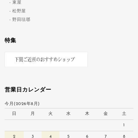
東屋
松野屋
野田琺瑯
特集
営業日カレンダー
今月(2026年8月)
日
月
火
水
木
金
土
1
2
3
4
5
6
7
8