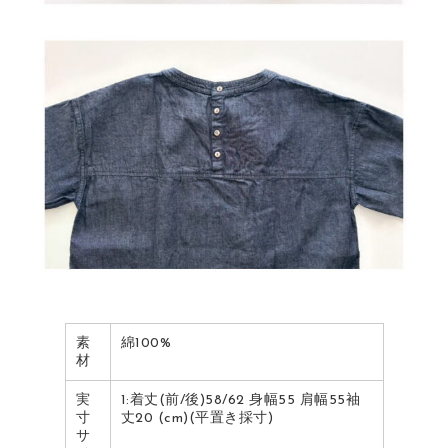
素
綿100%
材
実
1:着丈(前/後)58/62 身幅55 肩幅55袖
寸
丈20 (cm)(平置き採寸)
サ