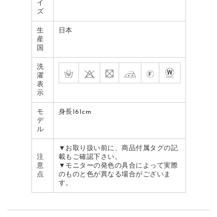
イ
ズ
生
日本
産
国
洗
濯
表
示
モ
身長161cm
デ
ル
▼お取り扱い前に、商品付属タグの記
注
載もご確認下さい。
意
▼モニターの発色の具合によって実際
点
のものと色が異なる場合がございま
す。