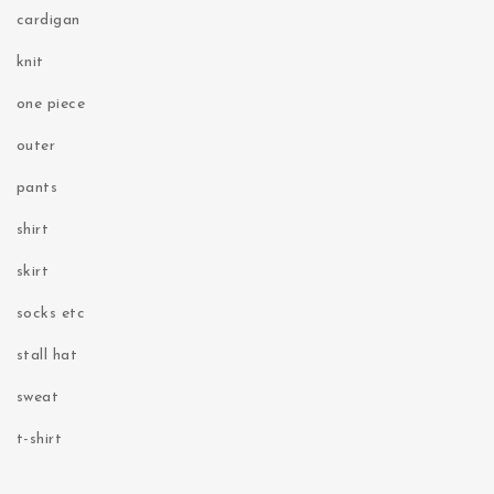
cardigan
knit
one piece
outer
pants
shirt
skirt
socks etc
stall hat
sweat
t-shirt