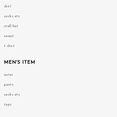
skirt
socks etc
stall hat
sweat
t-shirt
MEN'S ITEM
outer
pants
socks ets
tops