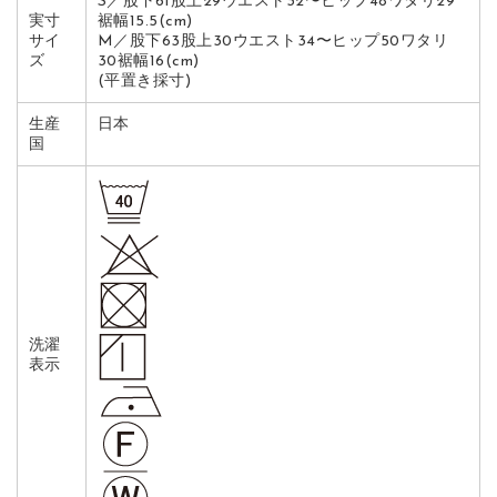
S／股下61股上29ウエスト32〜ヒップ48ワタリ29
実寸
裾幅15.5(cm)
サイ
M／股下63股上30ウエスト34〜ヒップ50ワタリ
ズ
30裾幅16(cm)
(平置き採寸)
生産
日本
国
洗濯
表示