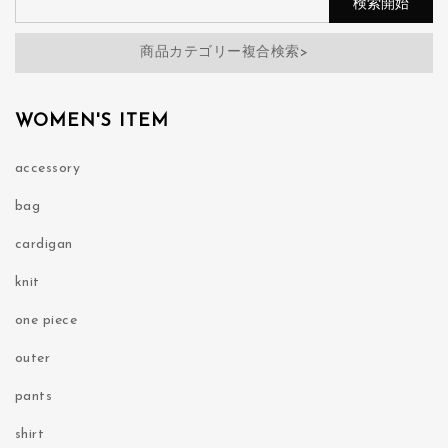
商品カテゴリー複合検索>
WOMEN'S ITEM
accessory
bag
cardigan
knit
one piece
outer
pants
shirt