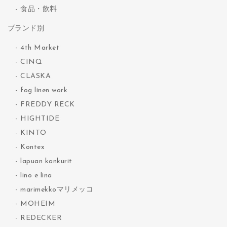
食品・飲料
ブランド別
4th Market
CINQ
CLASKA
fog linen work
FREDDY RECK
HIGHTIDE
KINTO
Kontex
lapuan kankurit
lino e lina
marimekkoマリメッコ
MOHEIM
REDECKER