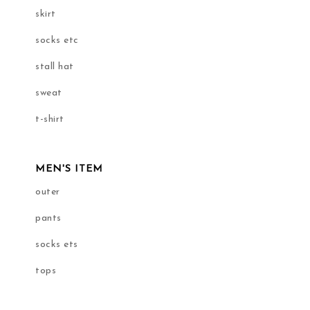
skirt
socks etc
stall hat
sweat
t-shirt
MEN'S ITEM
outer
pants
socks ets
tops