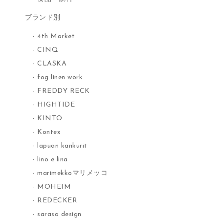
ブランド別
4th Market
CINQ
CLASKA
fog linen work
FREDDY RECK
HIGHTIDE
KINTO
Kontex
lapuan kankurit
lino e lina
marimekkoマリメッコ
MOHEIM
REDECKER
sarasa design