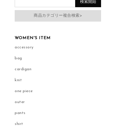
商品カテゴリー複合検索>
WOMEN'S ITEM
accessory
bag
cardigan
knit
one piece
outer
pants
shirt