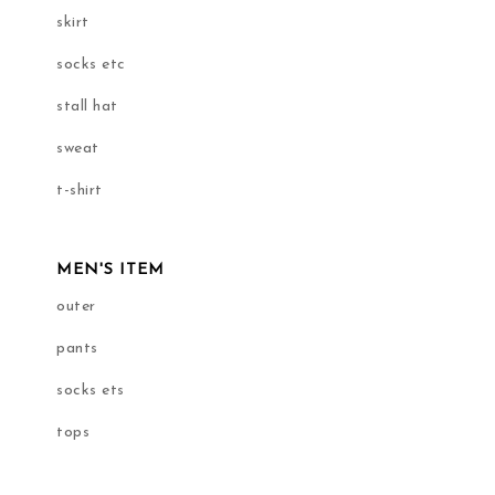
skirt
socks etc
stall hat
sweat
t-shirt
MEN'S ITEM
outer
pants
socks ets
tops