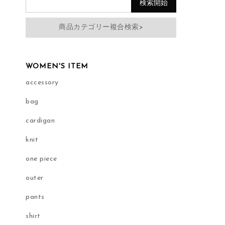
商品カテゴリー複合検索>
WOMEN'S ITEM
accessory
bag
cardigan
knit
one piece
outer
pants
shirt