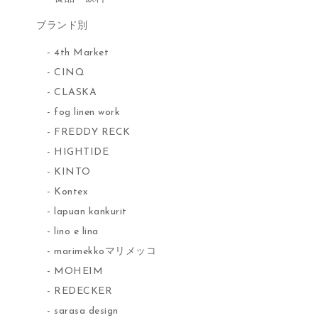
ブランド別
4th Market
CINQ
CLASKA
fog linen work
FREDDY RECK
HIGHTIDE
KINTO
Kontex
lapuan kankurit
lino e lina
marimekkoマリメッコ
MOHEIM
REDECKER
sarasa design