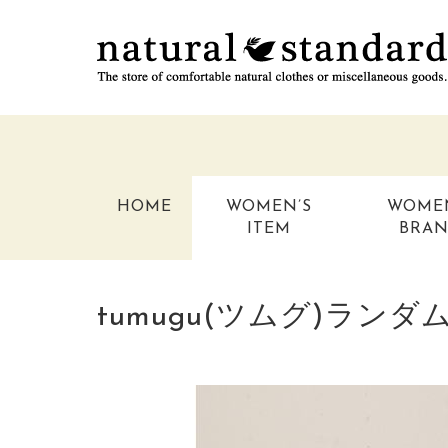
HOME
WOMEN’S
WOME
ITEM
BRA
tumugu(ツムグ)ラ