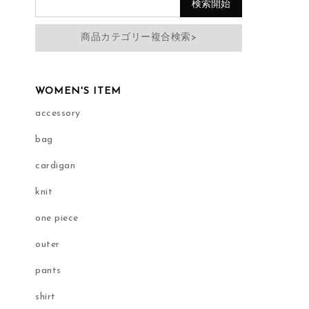
商品カテゴリー複合検索>
WOMEN'S ITEM
accessory
bag
cardigan
knit
one piece
outer
pants
shirt