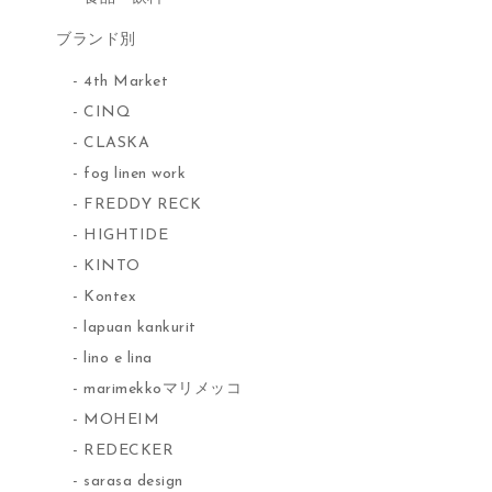
ブランド別
4th Market
CINQ
CLASKA
fog linen work
FREDDY RECK
HIGHTIDE
KINTO
Kontex
lapuan kankurit
lino e lina
marimekkoマリメッコ
MOHEIM
REDECKER
sarasa design