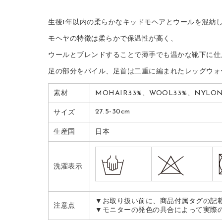
生後1年以内の柔らかなキッドモヘアとウールを混紡
モヘヤの特徴は柔らかで保温性が高く、
ウールとブレンドすることで薄手でも温かな靴下に仕
足の部分をパイル、足首は二重に編まれたレッグウォ
素材
MOHAIR33%、WOOL33%、NYLON3
27.5-30cm
サイズ
生産国
日本
洗濯表示
▼お取り扱い前に、商品付属タグの記
注意点
▼モニターの発色の具合によって実際