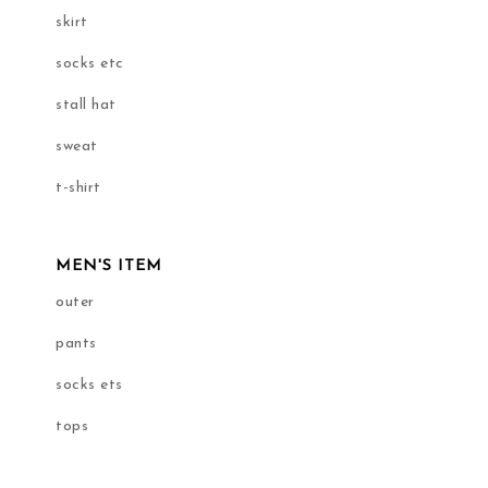
skirt
socks etc
stall hat
sweat
t-shirt
MEN'S ITEM
outer
pants
socks ets
tops