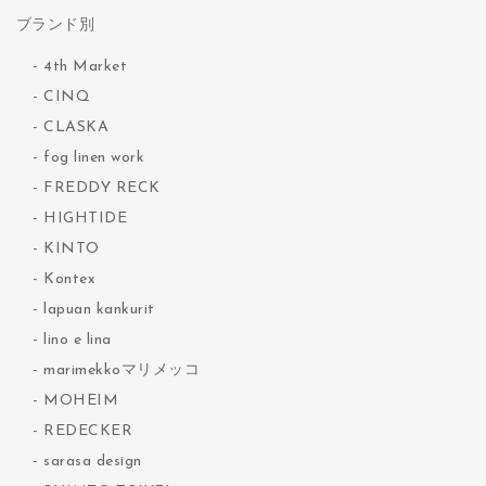
ブランド別
4th Market
CINQ
CLASKA
fog linen work
FREDDY RECK
HIGHTIDE
KINTO
Kontex
lapuan kankurit
lino e lina
marimekkoマリメッコ
MOHEIM
REDECKER
sarasa design