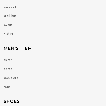
socks etc
stall hat
sweat
t-shirt
MEN'S ITEM
outer
pants
socks ets
tops
SHOES