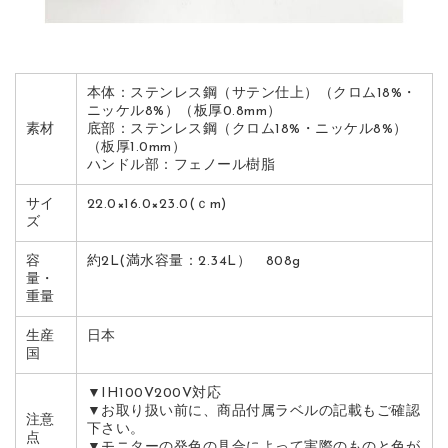
本体：ステンレス鋼（サテン仕上）（クロム18%・
ニッケル8%）（板厚0.8mm）
素材
底部：ステンレス鋼（クロム18%・ニッケル8%）
（板厚1.0mm）
ハンドル部：フェノール樹脂
サイ
22.0×16.0×23.0(ｃm)
ズ
容
約2L(満水容量：2.34L） 808g
量・
重量
生産
日本
国
▼IH100V200V対応
▼お取り扱い前に、商品付属ラベルの記載もご確認
注意
下さい。
点
▼モニターの発色の具合によって実際のものと色が