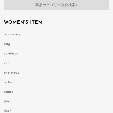
商品カテゴリー複合検索>
WOMEN'S ITEM
accessory
bag
cardigan
knit
one piece
outer
pants
shirt
skirt