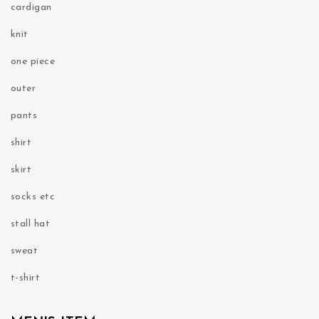
cardigan
knit
one piece
outer
pants
shirt
skirt
socks etc
stall hat
sweat
t-shirt