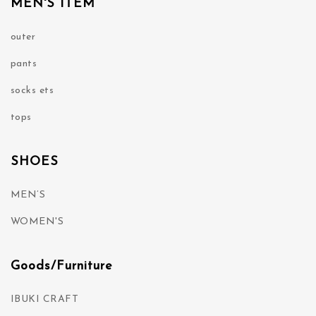
MEN'S ITEM
outer
pants
socks ets
tops
SHOES
MEN’S
WOMEN'S
Goods/Furniture
IBUKI CRAFT