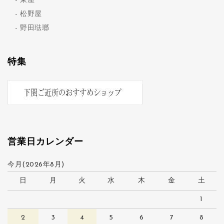
東屋
松野屋
野田琺瑯
特集
営業日カレンダー
今月(2026年8月)
日
月
火
水
木
金
土
1
2
3
4
5
6
7
8