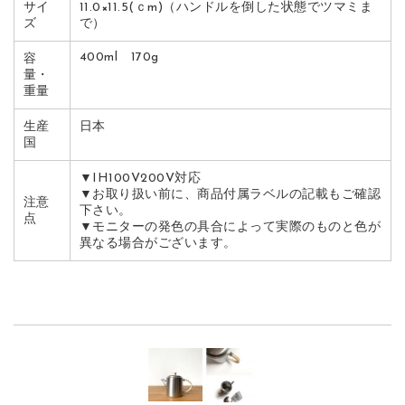
サイ
11.0×11.5(ｃm)（ハンドルを倒した状態でツマミま
ズ
で）
400ml 170g
容
量・
重量
生産
日本
国
▼IH100V200V対応
▼お取り扱い前に、商品付属ラベルの記載もご確認
注意
下さい。
点
▼モニターの発色の具合によって実際のものと色が
異なる場合がございます。