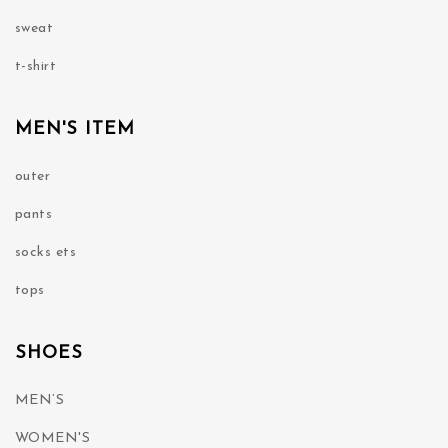
sweat
t-shirt
MEN'S ITEM
outer
pants
socks ets
tops
SHOES
MEN’S
WOMEN'S