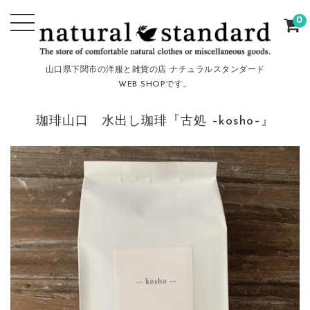
0
山口県下関市の洋服と雑貨の店 ナチュラルスタンダード
WEB SHOPです。
珈琲山口 水出し珈琲『古処 –kosho–』