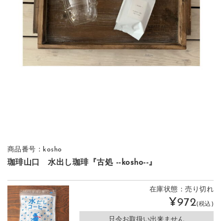
商品番号：kosho
珈琲山口 水出し珈琲『古処 --kosho--』
在庫状態：売り切れ
¥972
(税込)
只今お取扱い出来ません