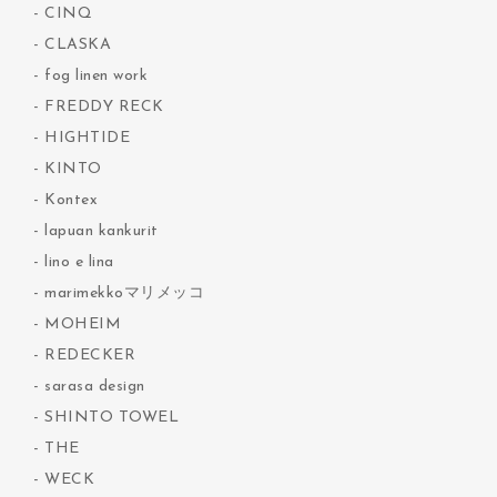
CINQ
CLASKA
fog linen work
FREDDY RECK
HIGHTIDE
KINTO
Kontex
lapuan kankurit
lino e lina
marimekkoマリメッコ
MOHEIM
REDECKER
sarasa design
SHINTO TOWEL
THE
WECK