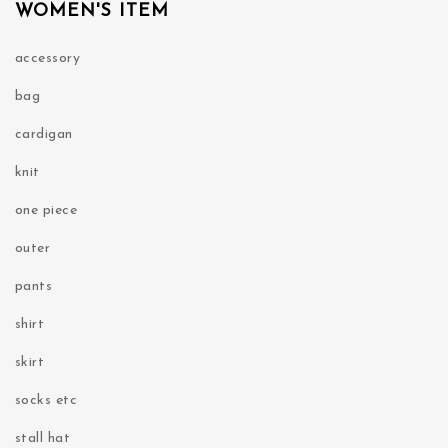
WOMEN'S ITEM
accessory
bag
cardigan
knit
one piece
outer
pants
shirt
skirt
socks etc
stall hat