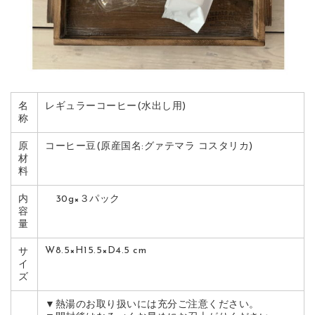
名
レギュラーコーヒー(水出し用)
称
原
コーヒー豆(原産国名:グァテマラ コスタリカ)
材
料
内
30g×３パック
容
量
W8.5×H15.5×D4.5 cm
サ
イ
ズ
▼熱湯のお取り扱いには充分ご注意ください。