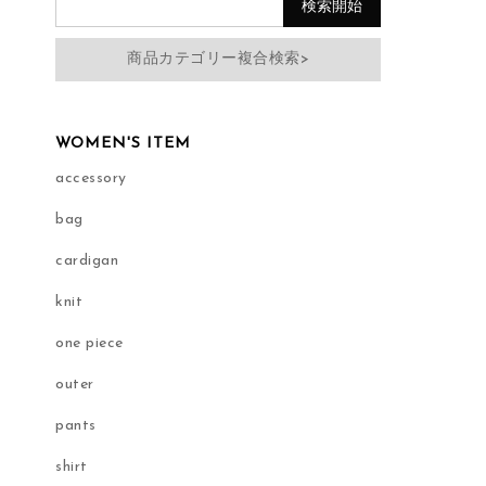
商品カテゴリー複合検索>
WOMEN'S ITEM
accessory
bag
cardigan
knit
one piece
outer
pants
shirt