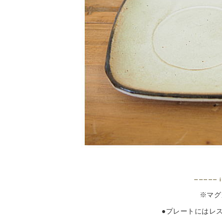
————— i
※マグ
●プレートにはレ