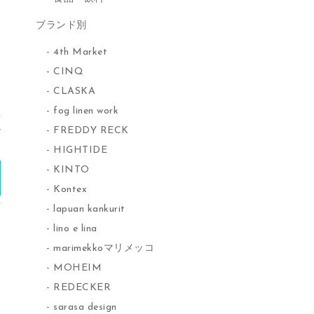
ブランド別
4th Market
CINQ
CLASKA
fog linen work
か
FREDDY RECK
HIGHTIDE
)
KINTO
Kontex
lapuan kankurit
lino e lina
marimekkoマリメッコ
MOHEIM
REDECKER
sarasa design