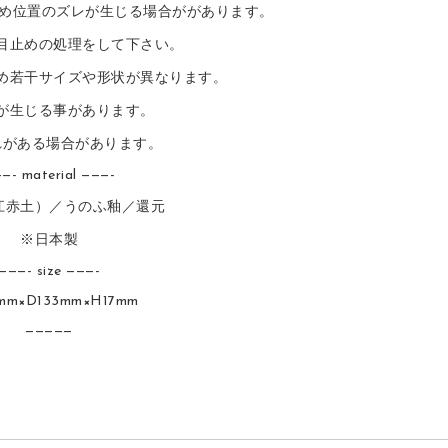
め位置のズレが生じる場合ががあります。
目止めの処理をして下さい。
め若干サイズや形状が異なります。
が生じる事があります。
れがある場合があります。
—- material ———-
江赤土）／うのふ釉／還元
※日本製
———- size ———-
mm×D133mm×H17mm
—————