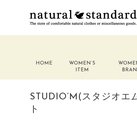
HOME
WOMEN’S
WOME
ITEM
BRA
STUDIO’M(スタジオエ
ト