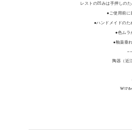
レストの凹みは手押しのた
●ご使用前に
●ハンドメイドのた
●色ムラ
●釉薬垂
——
陶器（近
W178