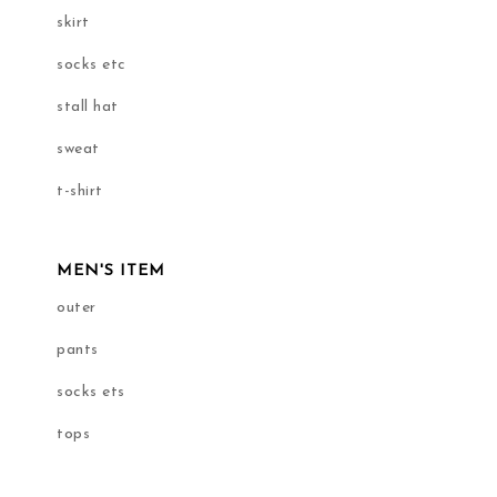
skirt
socks etc
stall hat
sweat
t-shirt
MEN'S ITEM
outer
pants
socks ets
tops