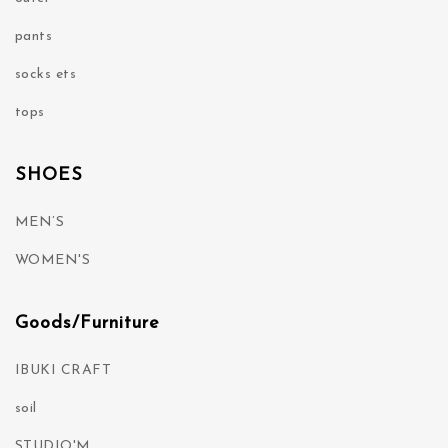
pants
socks ets
tops
SHOES
MEN’S
WOMEN'S
Goods/Furniture
IBUKI CRAFT
soil
STUDIO'M