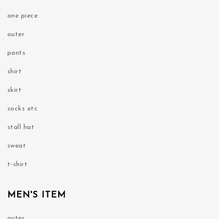
one piece
outer
pants
shirt
skirt
socks etc
stall hat
sweat
t-shirt
MEN'S ITEM
outer