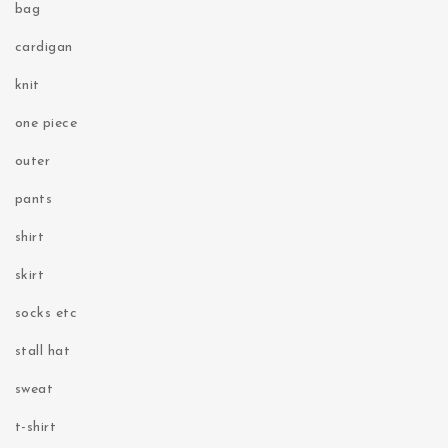
bag
cardigan
knit
one piece
outer
pants
shirt
skirt
socks etc
stall hat
sweat
t-shirt