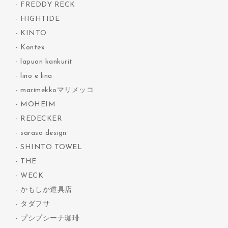
FREDDY RECK
HIGHTIDE
KINTO
Kontex
lapuan kankurit
lino e lina
marimekkoマリメッコ
MOHEIM
REDECKER
sarasa design
SHINTO TOWEL
THE
WECK
かもしか道具店
タダフサ
プシプシーナ珈琲