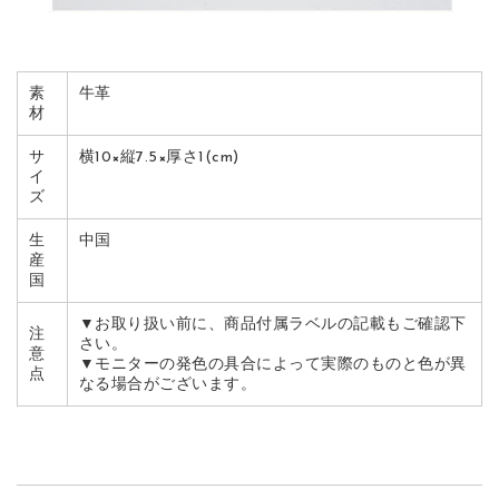
素
牛革
材
サ
横10×縦7.5×厚さ1(cm)
イ
ズ
生
中国
産
国
▼お取り扱い前に、商品付属ラベルの記載もご確認下
注
さい。
意
▼モニターの発色の具合によって実際のものと色が異
点
なる場合がございます。