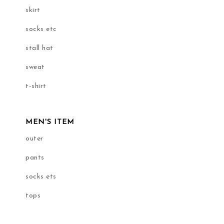
skirt
socks etc
stall hat
sweat
t-shirt
MEN'S ITEM
outer
pants
socks ets
tops