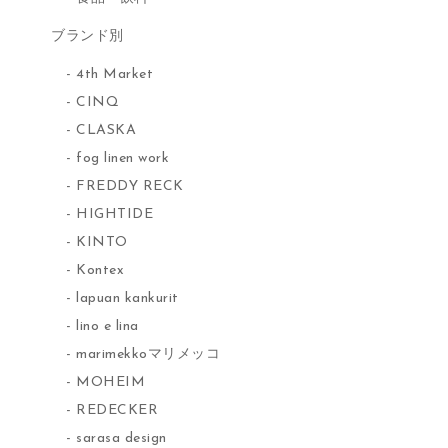
ブランド別
4th Market
CINQ
CLASKA
fog linen work
FREDDY RECK
HIGHTIDE
KINTO
Kontex
lapuan kankurit
lino e lina
marimekkoマリメッコ
MOHEIM
REDECKER
sarasa design