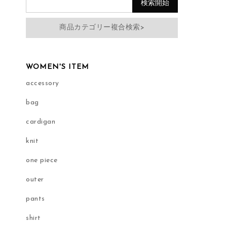
商品カテゴリー複合検索>
WOMEN'S ITEM
accessory
bag
cardigan
knit
one piece
outer
pants
shirt