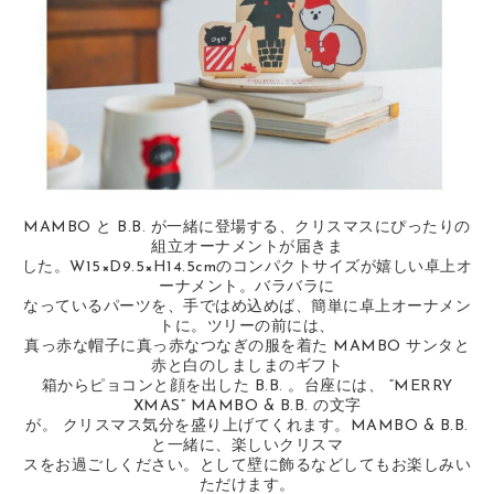
MAMBO と B.B. が一緒に登場する、クリスマスにぴったりの
組立オーナメントが届きま
した。W15×D9.5×H14.5cmのコンパクトサイズが嬉しい卓上オ
ーナメント。バラバラに
なっているパーツを、手ではめ込めば、簡単に卓上オーナメン
トに。ツリーの前には、
真っ赤な帽子に真っ赤なつなぎの服を着た MAMBO サンタと
赤と白のしましまのギフト
箱からピョコンと顔を出した B.B. 。台座には、 “MERRY
XMAS” MAMBO & B.B. の文字
が。 クリスマス気分を盛り上げてくれます。MAMBO & B.B.
と一緒に、楽しいクリスマ
スをお過ごしください。として壁に飾るなどしてもお楽しみい
ただけます。