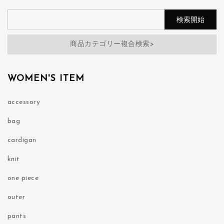
商品カテゴリー複合検索>
WOMEN'S ITEM
accessory
bag
cardigan
knit
one piece
outer
pants