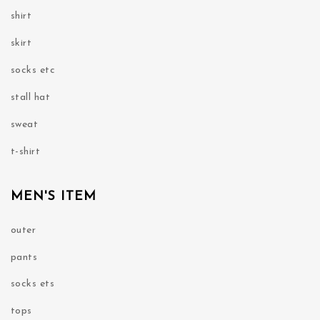
shirt
skirt
socks etc
stall hat
sweat
t-shirt
MEN'S ITEM
outer
pants
socks ets
tops