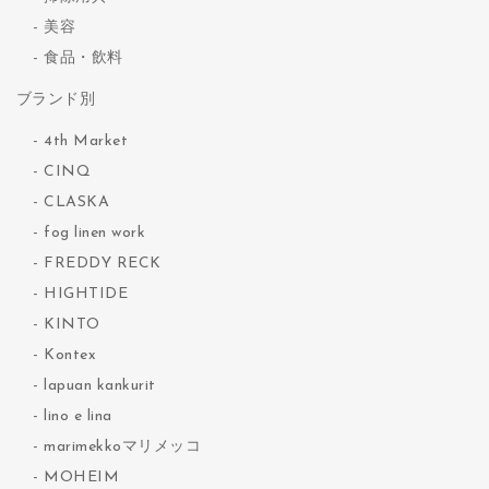
美容
食品・飲料
ブランド別
4th Market
CINQ
CLASKA
fog linen work
FREDDY RECK
HIGHTIDE
KINTO
Kontex
lapuan kankurit
lino e lina
marimekkoマリメッコ
MOHEIM