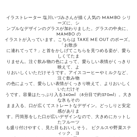
イラストレーター 塩川いづみさんが描く人気の MAMBO シリ
ーズに、シ
ンプルなデザインのグラスが加わりました。グラスの中央に、
MAMBO の
イラストが入っています。こちらは TAKE ME OUT のポーズ。
「お散歩
に連れてって？」と首をかしげてこちらを見つめる姿が、愛ら
しくてたま
りません。注ぐ飲み物の色によって、愛らしい表情がくっきり
映えて、よ
りおいしくいただけそうです。アイスコーヒーやミルクなど、
注ぐ飲み物
の色によって、愛らしい表情がくっきり映えて、よりおいしく
いただけそ
うです。容量はたっぷり入る340ml （8分目で約270ml）。大き
な氷もその
まま入る、口が広くてストレートなデザイン。どっしりと安定
感がありま
す。円筒形をした口が広いデザインなので、大きめにカットし
たフルーツ
も盛り付けやすく、見た目もおいしそう。 ピクルスや野菜ステ
ィック、ヨ