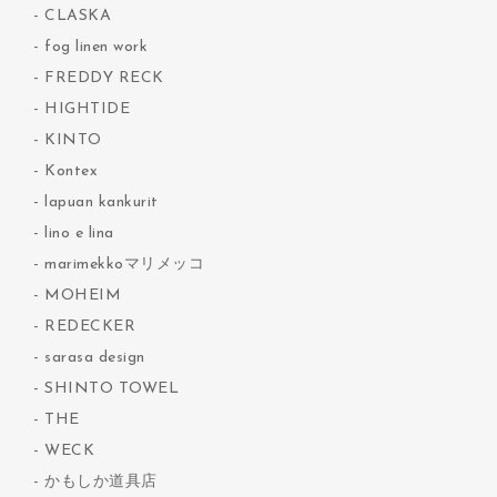
CLASKA
fog linen work
FREDDY RECK
HIGHTIDE
KINTO
Kontex
lapuan kankurit
lino e lina
marimekkoマリメッコ
MOHEIM
REDECKER
sarasa design
SHINTO TOWEL
THE
WECK
かもしか道具店