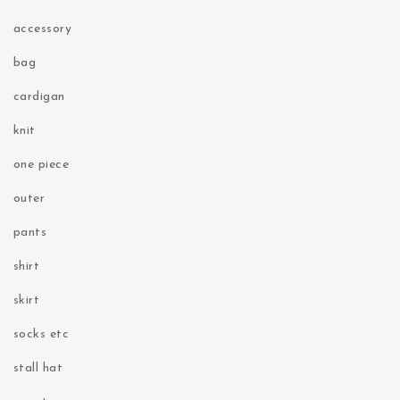
accessory
bag
cardigan
knit
one piece
outer
pants
shirt
skirt
socks etc
stall hat