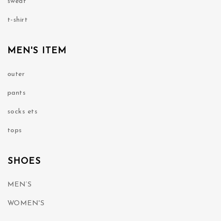
sweat
t-shirt
MEN'S ITEM
outer
pants
socks ets
tops
SHOES
MEN’S
WOMEN'S