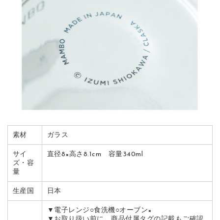
素材
ガラス
サイ
直径8×高さ8.1cm 容量340ml
ズ・容
量
生産国
日本
▼電子レンジ○食洗機○オーブン×
▼お取り扱い前に、商品付属タグの記載もご確認