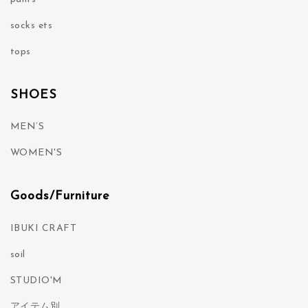
socks ets
tops
SHOES
MEN’S
WOMEN'S
Goods/Furniture
IBUKI CRAFT
soil
STUDIO'M
アイテム別