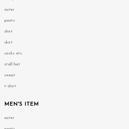
outer
pants
shirt
skirt
socks etc
stall hat
sweat
t-shirt
MEN'S ITEM
outer
pants