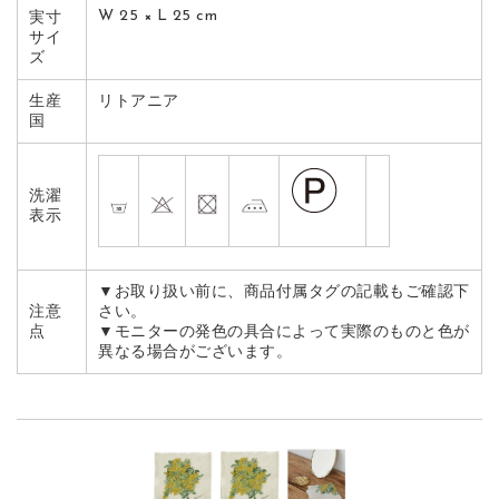
W 25 × L 25 cm
実寸
サイ
ズ
生産
リトアニア
国
洗濯
表示
▼お取り扱い前に、商品付属タグの記載もご確認下
注意
さい。
点
▼モニターの発色の具合によって実際のものと色が
異なる場合がございます。