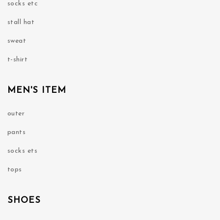
socks etc
stall hat
sweat
t-shirt
MEN'S ITEM
outer
pants
socks ets
tops
SHOES