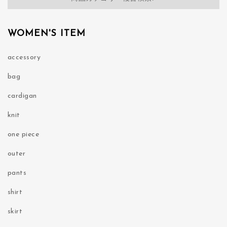
WOMEN'S ITEM
accessory
bag
cardigan
knit
one piece
outer
pants
shirt
skirt