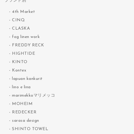
ブランド別
4th Market
CINQ
CLASKA
fog linen work
FREDDY RECK
HIGHTIDE
KINTO
Kontex
lapuan kankurit
lino e lina
marimekkoマリメッコ
MOHEIM
REDECKER
sarasa design
SHINTO TOWEL