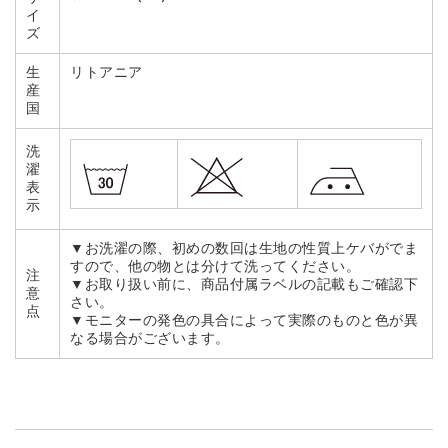
イ
ズ
生
リトアニア
産
国
洗
濯
表
示
▼お洗濯の際、初めの数回は生地の性質上ケバがでま
すので、他の物とは分けて洗ってください。
注
▼お取り扱い前に、商品付属ラベルの記載もご確認下
意
さい。
点
▼モニターの発色の具合によって実際のものと色が異
なる場合がございます。