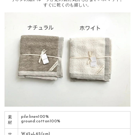
すぐに乾くのも嬉しい。
pile:linen100%
素
ground:cotton100%
材
W45×L65(cm)
サ